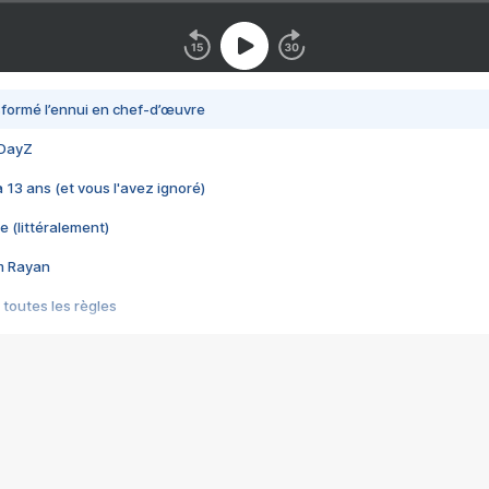
nsformé l’ennui en chef-d’œuvre
 DayZ
 a 13 ans (et vous l'avez ignoré)
e (littéralement)
im Rayan
 toutes les règles
s les jeux vidéo
us choquant de Rockstar ? - Le scandale BULLY
e plus moche de Steam
du RÊVE tourne au CAUCHEMAR