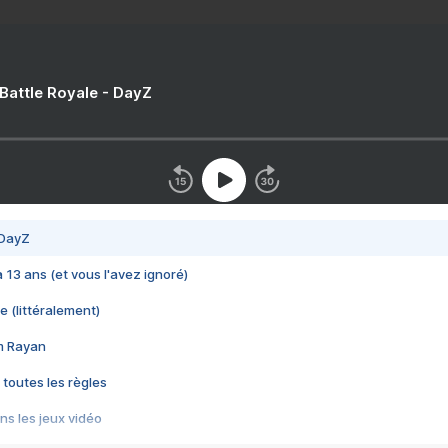
 Battle Royale - DayZ
 DayZ
 a 13 ans (et vous l'avez ignoré)
e (littéralement)
im Rayan
 toutes les règles
s les jeux vidéo