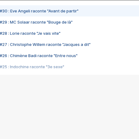
#30 : Eve Angeli raconte "Avant de partir"
#29 : MC Solaar raconte "Bouge de là"
28 : Lorie raconte "Je vais vite"
#27 : Christophe Willem raconte "Jacques a dit"
#26 : Chimène Badi raconte "Entre nous"
#25 : Indochine raconte "3e sexe"
#24 : Zaho raconte "C'est chelou"
#23 : Patrick Bruel raconte "Au café des délices"
#22 : Kyo raconte "Le chemin"
#21 : Nolwenn Leroy raconte "Cassé"
#20 : Patrick Hernandez raconte "Born to be alive"
#19 : Lorie raconte "Près de moi"