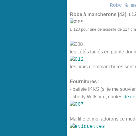
Robe à m
Robe à mancherons [42], t.12
t. 120 pour une demoiselle de 127 cm
les côtés taillés en pointe donn
les biais d'emmanchures sont 
Fournitures :
- batiste IKKS (si je me souvie
- liberty Wiltshire, chutes
de ce
Ma fille et moi adorons ce modèl