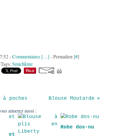
07:52 -
Commentaires [
…
]
- Permalien [
#
]
Tags:
Smichkine
 à poches
Blouse Moutarde
ous aimerez aussi :
Robe dos-nu
s et