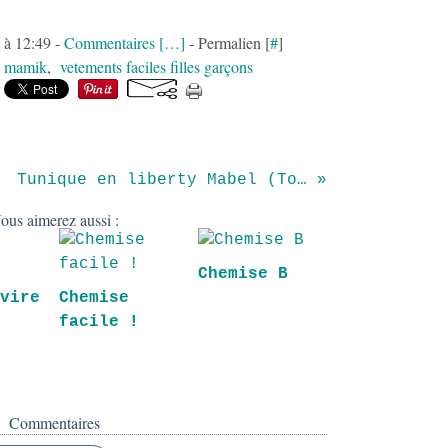
 à 12:49 -
Commentaires [
…
]
- Permalien [
#
]
,
mamik
,
vetements faciles filles garçons
Tunique en liberty Mabel (Tout coudre à la machine et à la main)
ous aimerez aussi :
Chemise B
avire
Chemise
facile !
Commentaires