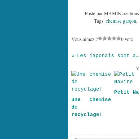
Posté par MAMIKcreations
Tags:
chemise garçon
Vous aimez ?
0 vote
Les japonais sont avant-gardistes. La preuve,
V
Petit N
Une chemise
de
recyclage!