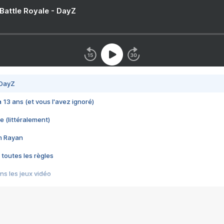
 Battle Royale - DayZ
 DayZ
 a 13 ans (et vous l'avez ignoré)
e (littéralement)
im Rayan
 toutes les règles
s les jeux vidéo
us choquant de Rockstar ? - Le scandale BULLY
e plus moche de Steam