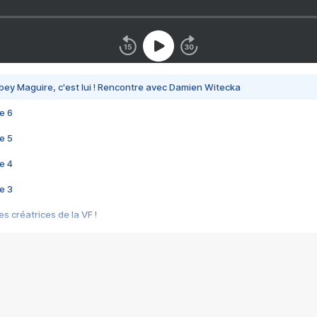
bey Maguire, c'est lui ! Rencontre avec Damien Witecka
e 6
e 5
e 4
e 3
s créatrices de la VF !
e 2
e 1
e Mektoub My Love arrive enfin ! Rencontre avec Shaïn Boumedine et Sal
i : après Toni en famille