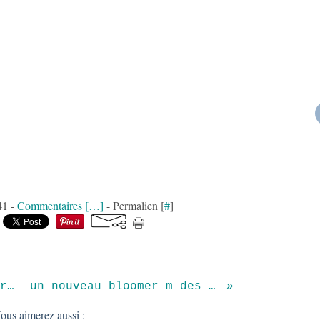
41 -
Commentaires [
…
]
- Permalien [
#
]
Une jupe-culotte courte à flamants roses
un nouveau bloomer m des Petites Filles Modèles
ous aimerez aussi :