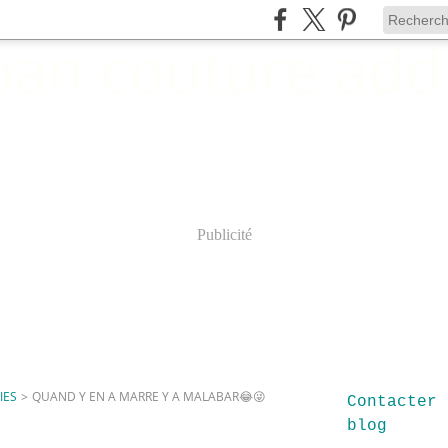
Publicité
IES
>
QUAND Y EN A MARRE Y A MALABAR😂😜
Contacter 
blog