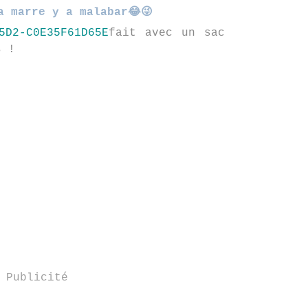
a marre y a malabar😂😜
fait avec un sac
es !
Publicité