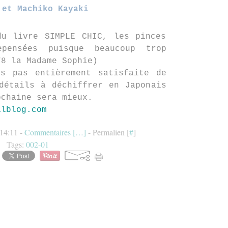
 et Machiko Kayaki
du livre SIMPLE CHIC, les pinces
pensées puisque beaucoup trop
78 la Madame Sophie)
s pas entièrement satisfaite de
détails à déchiffrer en Japonais
ochaine sera mieux.
alblog.com
 14:11 -
Commentaires [
…
]
- Permalien [
#
]
Tags:
002-01