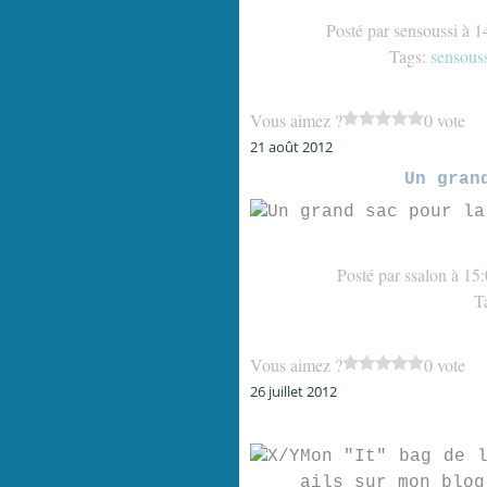
Posté par sensoussi à 1
Tags:
sensous
Vous aimez ?
0 vote
21 août 2012
Un gran
Posté par ssalon à 15
T
Vous aimez ?
0 vote
26 juillet 2012
Mon "It" bag de 
ails sur mon blog