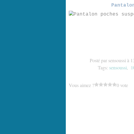
Pantalo
Posté par sensoussi à 1
Tags:
sensoussi
,
1
Vous aimez ?
0 vote