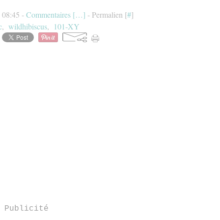
à 08:45 -
Commentaires [
…
]
- Permalien [
#
]
c
,
wildhibiscus
,
101-XY
Publicité