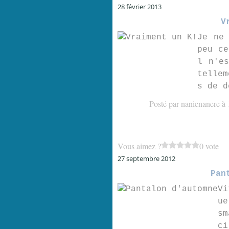
28 février 2013
V
Je ne
peu ce
l n'e
tellem
s de d
Posté par nanienanere à 
Vous aimez ?
0 vote
27 septembre 2012
Pan
Vi
ue
sm
ci