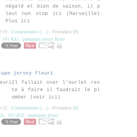
négalé et bien de saison, il p
leut non stop ici (Marseille)
Plus ici
0:10 -
Commentaires [
…
]
- Permalien [
#
]
,
101-KD
,
pantajupe jersey fleuri
jupe jersey fleuri
Il fallait oser l'ourlet res
te à faire il faudrait le pl
omber (voir ici)
6:32 -
Commentaires [
…
]
- Permalien [
#
]
si
,
101-KD
,
pantajupe jersey