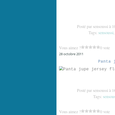
Posté par sensoussi à 1
Tags:
sensoussi
Vous aimez ?
0 vote
28 octobre 2011
Panta 
Posté par sensoussi à 1
Tags:
sensous
Vous aimez ?
0 vote