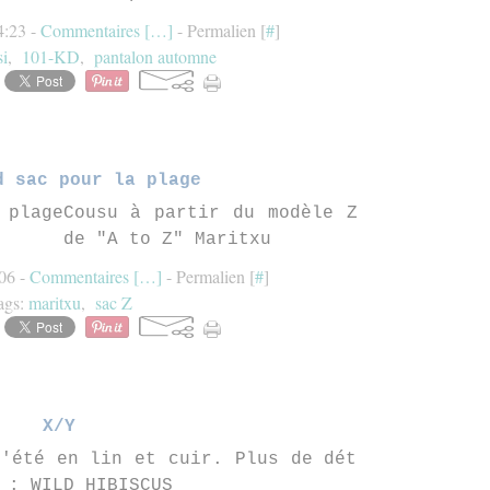
4:23 -
Commentaires [
…
]
- Permalien [
#
]
si
,
101-KD
,
pantalon automne
d sac pour la plage
Cousu à partir du modèle Z
de "A to Z" Maritxu
:06 -
Commentaires [
…
]
- Permalien [
#
]
ags:
maritxu
,
sac Z
X/Y
l'été en lin et cuir. Plus de dét
 : WILD HIBISCUS