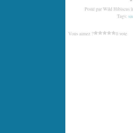
Posté par Wild Hibiscus 
Tags:
sa
Vous aimez ?
0 vote