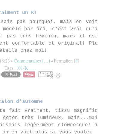
raiment un K!
 sais pas pourquoi, mais on voit
 modèle par ici, c'est vrai qu'i
st pas très féminin, mais il est
ent confortable et original! Plu
étails chez moi!
18:23 -
Commentaires [
…
]
- Permalien [
#
]
Tags:
101-K
talon d'automne
te fait vraiment, tissu magnifiq
 coton très lumineux, mais...mai
aismais légèerment clownesque! i
 on en voit plus si vous voulez