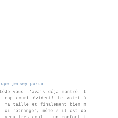
jupe jersey porté
Je vous l'avais déjà montré: t
rop court évident! Le voici à
ma taille et finalement bien m
oi 'étrange', même s'il est de
venu très cool....un confort i