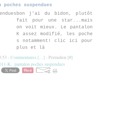
n poches suspendues
bon j'ai du bidon, plutôt
fait pour une star...mais
on voit mieux. Le pantalon
K assez modifié, les poche
s notamment! clic ici pour
plus et là
3:53 -
Commentaires [
…
]
- Permalien [
#
]
011-K
,
pantalon poches suspendues