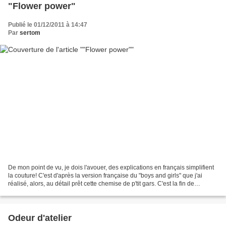
"Flower power"
Publié le 01/12/2011 à 14:47
Par
sertom
De mon point de vu, je dois l'avouer, des explications en français simplifient
la couture! C'est d'après la version française du "boys and girls" que j'ai
réalisé, alors, au détail prêt cette chemise de p'tit gars. C'est la fin de
l'improvisation! Pour...
Odeur d'atelier