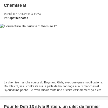
Chemise B
Publié le 13/11/2011 à 15:52
Par
3petitesnotes
La chemise manche courte du Boys and Girls, avec quelques modifications:
Double col, tissu contrasté sur la patte de boutonnage et aux manches et
l'ajout d'une poche. Je m'en faisais toute une histoire et finalement ça a été
tout seul. A part ce fichu...
Pour le Defi 13 style British, un gilet de fermier