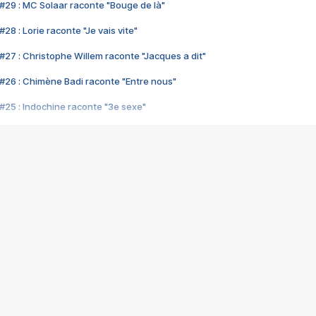
#29 : MC Solaar raconte "Bouge de là"
28 : Lorie raconte "Je vais vite"
#27 : Christophe Willem raconte "Jacques a dit"
#26 : Chimène Badi raconte "Entre nous"
#25 : Indochine raconte "3e sexe"
#24 : Zaho raconte "C'est chelou"
#23 : Patrick Bruel raconte "Au café des délices"
#22 : Kyo raconte "Le chemin"
#21 : Nolwenn Leroy raconte "Cassé"
#20 : Patrick Hernandez raconte "Born to be alive"
#19 : Lorie raconte "Près de moi"
#18 : Michael Jones raconte "A nos actes manqués" (avec Jean-Jacque
#17 : Khaled raconte "Aïcha"