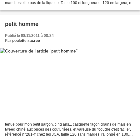
manches et le bas de la liquette. Taille 100 et longueur et 120 en largeur, en
effet il taille très...
petit homme
Publié le 08/11/2011 à 08:24
Par
poulette sacree
tenue pour mon petit garçon, cinq ans... casquette façon grains de maïs en
tweed chiné aux puces des couturières, et vareuse du "coudre c'est facile",
référencé n°281-fr chez les JCA, taille 120 sans marges, rallongé en 130,
jean noir marèse et doublure...