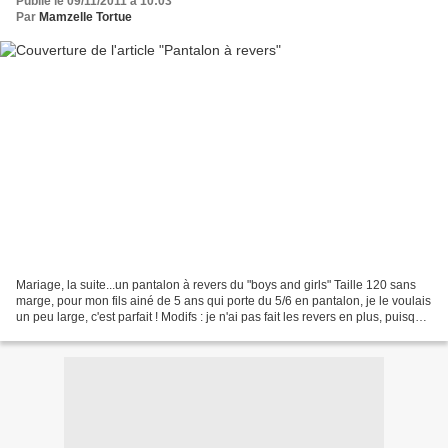
Publié le 09/11/2011 à 10:03
Par
Mamzelle Tortue
Mariage, la suite...un pantalon à revers du "boys and girls" Taille 120 sans
marge, pour mon fils ainé de 5 ans qui porte du 5/6 en pantalon, je le voulais
un peu large, c'est parfait ! Modifs : je n'ai pas fait les revers en plus, puisque
le pantalon...