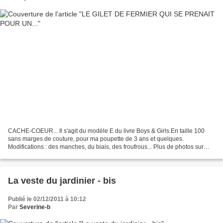
CACHE-COEUR... Il s'agit du modèle E du livre Boys & Girls.En taille 100
sans marges de couture, pour ma poupette de 3 ans et quelques.
Modifications : des manches, du biais, des froufrous... Plus de photos sur
UNE ROSE SUR LA LUNE . A bientôt.
La veste du jardinier - bis
Publié le 02/12/2011 à 10:12
Par
Severine-b