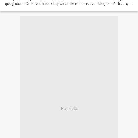
que j'adore. On le voit mieux http://mamikcreations.over-blog.com/article-qui-
en-decembre-se-mariera-87580693.html....
Publicité