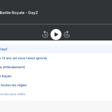
 Battle Royale - DayZ
 DayZ
 a 13 ans (et vous l'avez ignoré)
e (littéralement)
im Rayan
 toutes les règles
s les jeux vidéo
us choquant de Rockstar ? - Le scandale BULLY