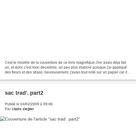
Cest le modèle de la couverture de ce livre magnifique.J'en avais déja fait
un, et donc c'est mon deuxième, un peu plus élaboré puisque j'ai appliqué
des fleurs et des strass; heureusement, j'avais tout noté sur un papier car il
est assez complexe !!Il...
sac trad'. part2
Publié le 04/02/2009 à 09:06
Par
claire ziegler