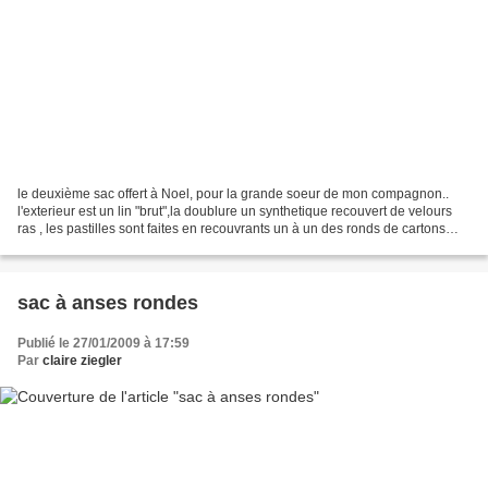
le deuxième sac offert à Noel, pour la grande soeur de mon compagnon..
l'exterieur est un lin "brut",la doublure un synthetique recouvert de velours
ras , les pastilles sont faites en recouvrants un à un des ronds de cartons
avec le tissus de doublure...
sac à anses rondes
Publié le 27/01/2009 à 17:59
Par
claire ziegler