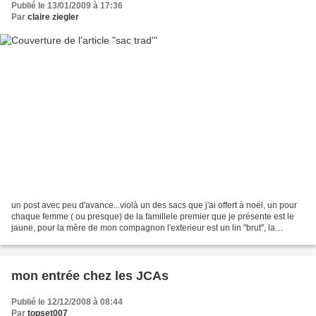
Publié le 13/01/2009 à 17:36
Par
claire ziegler
un post avec peu d'avance...violà un des sacs que j'ai offert à noël, un pour
chaque femme ( ou presque) de la famillele premier que je présente est le
jaune, pour la mêre de mon compagnon l'exterieur est un lin "brut", la
doublure un tissus provencal(si...
mon entrée chez les JCAs
Publié le 12/12/2008 à 08:44
Par
topset007