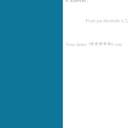
A bientôt.
Posté par liloobulle à 2
Vous aimez ?
0 vote