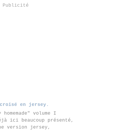
Publicité
croisé en jersey.
y homemade" volume I
éjà ici beaucoup présenté,
ne version jersey,