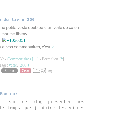
e du livre 200
une petite veste doublée d’un voile de coton
imprimé liberty.
ls et vos commentaires, c'est
ici
:32 -
Commentaires [
…
]
- Permalien [
#
]
Tags:
veste
,
200-J
Bonjour ...
r sur ce blog présenter mes
le temps que j'admire les vôtres