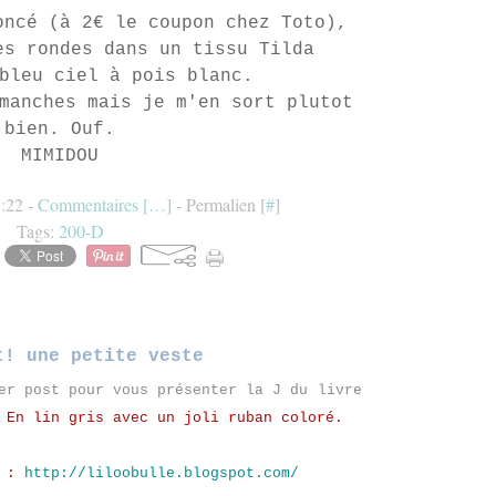
oncé (à 2€ le coupon chez Toto),
es rondes dans un tissu Tilda
bleu ciel à pois blanc.
manches mais je m'en sort plutot
bien. Ouf.
MIMIDOU
8:22 -
Commentaires [
…
]
- Permalien [
#
]
Tags:
200-D
t! une petite veste
er post pour vous présenter la J du livre
 En lin gris avec un joli ruban coloré.
 :
http://liloobulle.blogspot.com/