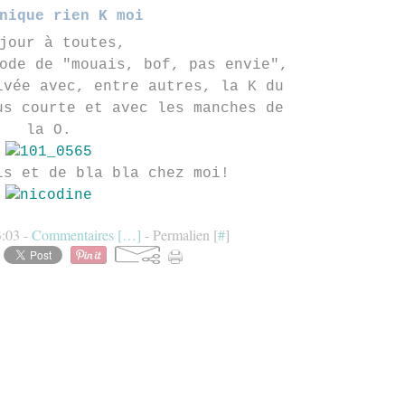
nique rien K moi
jour à toutes,
ode de "mouais, bof, pas envie",
ivée avec, entre autres, la K du
us courte et avec les manches de
la O.
ls et de bla bla chez moi!
3:03 -
Commentaires [
…
]
- Permalien [
#
]