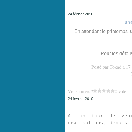
24 février 2010
Un
En
attendant le printemps, 
Pour les détai
Posté par Tokad à 17
Vous aimez ?
0 vote
24 février 2010
A mon tour de veni
réalisations, depuis 
...