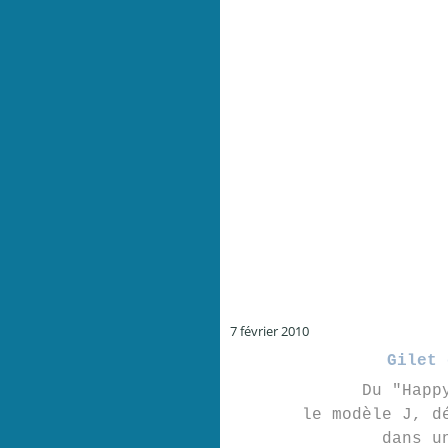
7 février 2010
Gilet 
Du "Happ
le modèle J, d
dans u