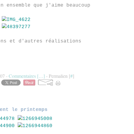
un ensemble que j'aime beaucoup
ons et d'autres réalisations
:07 -
Commentaires [
…
]
- Permalien [
#
]
ent le printemps