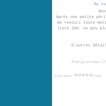
Ma tu
Bon
Après une petite péri
me revoici toute mot
livre 200, un peu pl
D'autres détai
Posté par nicodine à 2
Vous aimez ?
0 vote