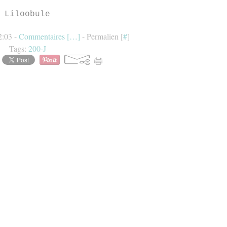
Liloobule
2:03 -
Commentaires [
…
]
- Permalien [
#
]
Tags:
200-J