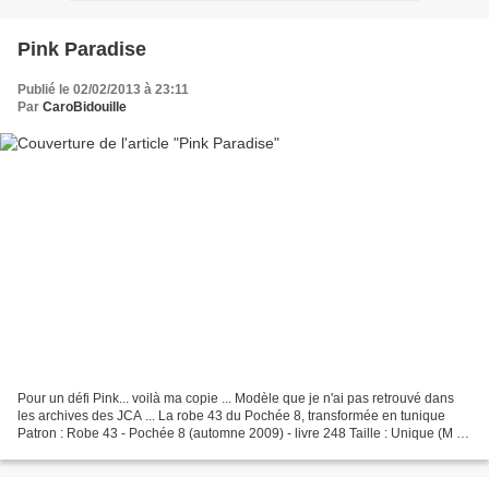
Pink Paradise
Publié le 02/02/2013 à 23:11
Par
CaroBidouille
Pour un défi Pink... voilà ma copie ... Modèle que je n'ai pas retrouvé dans
les archives des JCA ... La robe 43 du Pochée 8, transformée en tunique
Patron : Robe 43 - Pochée 8 (automne 2009) - livre 248 Taille : Unique (M ?)
Modifications : - Pas d'ajout...