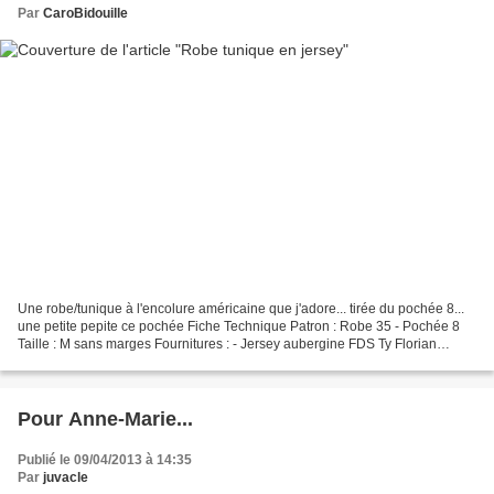
Par
CaroBidouille
Une robe/tunique à l'encolure américaine que j'adore... tirée du pochée 8...
une petite pepite ce pochée Fiche Technique Patron : Robe 35 - Pochée 8
Taille : M sans marges Fournitures : - Jersey aubergine FDS Ty Florian
Boutik - Liberty Capel Moutarde...
Pour Anne-Marie...
Publié le 09/04/2013 à 14:35
Par
juvacle