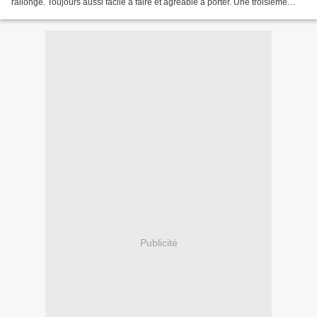
rallongé. Toujours aussi facile à faire et agréable à porter. Une troisième
version peut être de cette fameuse...
Publicité