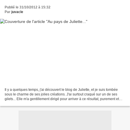
Publié le 31/10/2012 à 15:32
Par
juvacle
Il y a quelques temps, j'ai découvert le blog de Juliette, et je suis tombée
sous le charme de ses jolies créations. J'ai surtout craqué sur un de ses
gilets... Elle m'a gentillement dirigé pour arriver à ce résultat, purement et
simplement copié... Alors...