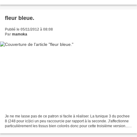
c'est par ici, LES TRESORS...
fleur bleue.
Publié le 05/11/2012 à 08:08
Par
mamoka
Je ne me lasse pas de ce patron si facile à réaliser. La tunique 3 du pochee
8 (248 pour ici)ici un peu raccourcie par rapport à la seconde. J'affectionne
particulièrement les tissus bien colorés donc pour cette troisième version...
MOKA