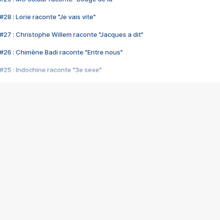
28 : Lorie raconte "Je vais vite"
#27 : Christophe Willem raconte "Jacques a dit"
#26 : Chimène Badi raconte "Entre nous"
#25 : Indochine raconte "3e sexe"
#24 : Zaho raconte "C'est chelou"
#23 : Patrick Bruel raconte "Au café des délices"
#22 : Kyo raconte "Le chemin"
#21 : Nolwenn Leroy raconte "Cassé"
#20 : Patrick Hernandez raconte "Born to be alive"
#19 : Lorie raconte "Près de moi"
#18 : Michael Jones raconte "A nos actes manqués" (avec Jean-Jacque
#17 : Khaled raconte "Aïcha"