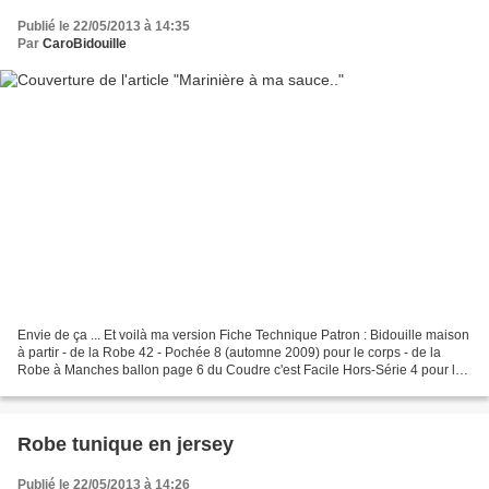
Publié le 22/05/2013 à 14:35
Par
CaroBidouille
Envie de ça ... Et voilà ma version Fiche Technique Patron : Bidouille maison
à partir - de la Robe 42 - Pochée 8 (automne 2009) pour le corps - de la
Robe à Manches ballon page 6 du Coudre c'est Facile Hors-Série 4 pour les
empiècements du haut - encolure...
Robe tunique en jersey
Publié le 22/05/2013 à 14:26