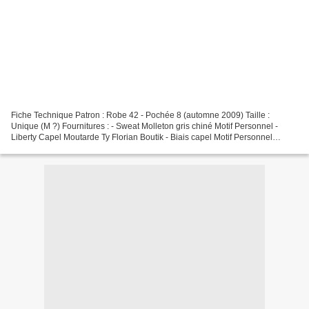
Fiche Technique Patron : Robe 42 - Pochée 8 (automne 2009) Taille :
Unique (M ?) Fournitures : - Sweat Molleton gris chiné Motif Personnel -
Liberty Capel Moutarde Ty Florian Boutik - Biais capel Motif Personnel
Modifications : - Les mêmes que là - Empiècements...