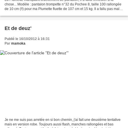
chose... Modèle : pantalon trompette n°32 du Pochee 8, taille 100 rallongée
de 10 cm (!!) pour ma Plumette fluette de 107 cm et 15 kg. Il a fallu pas mal le
rallonger car le modèle...
Et de deuz'
Publié le 16/10/2012 à 16:31
Par
mamoka
Je ne me suis pas arretée en si bon chemin, j'ai fait une deuxième tentative
mais en version robe. Toujours aussi flash, manches rallongées et bas