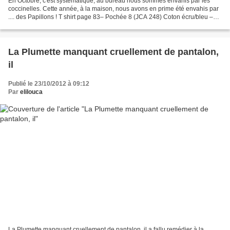
En Octobre, c'est systématique, au bureau nous sommes envahis par les
coccinelles. Cette année, à la maison, nous avons en prime été envahis par
.... des Papillons ! T shirt page 83– Pochée 8 (JCA 248) Coton écru/bleu –
Tissus Chamaye L'une avec passepoil...
La Plumette manquant cruellement de pantalon,
il
Publié le 23/10/2012 à 09:12
Par
elilouca
La Plumette manquant cruellement de pantalon, il a fallu remédier à la