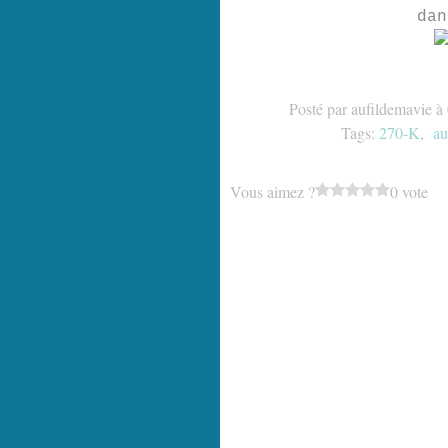
dan
Posté par aufildemavie à
Tags:
270-K
,
au
Vous aimez ?
0 vote