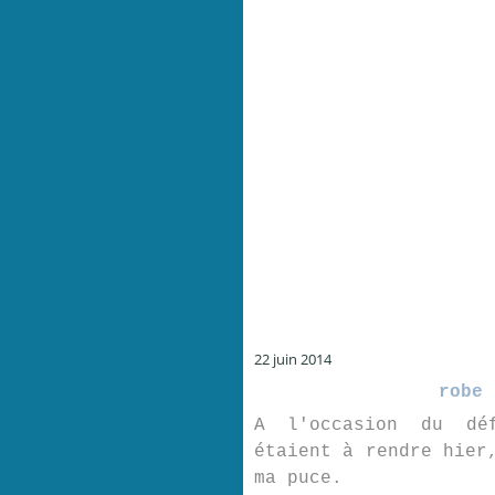
22 juin 2014
robe 
A l'occasion du dé
étaient à rendre hier
ma puce.