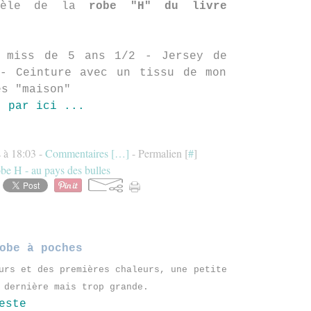
odèle de la
robe "H" du livre
 miss de 5 ans 1/2 - Jersey de
 - Ceinture avec un tissu de mon
es "maison"
t par ici ...
 à 18:03 -
Commentaires [
…
]
- Permalien [
#
]
obe H - au pays des bulles
obe à poches
urs et des premières chaleurs, une petite
 dernière mais trop grande.