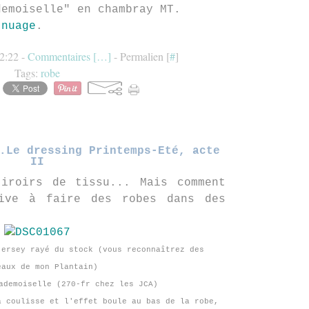
demoiselle" en chambray MT.
 nuage
.
22:22 -
Commentaires [
…
]
- Permalien [
#
]
Tags:
robe
.Le dressing Printemps-Eté, acte
II
tiroirs de tissu... Mais comment
ive à faire des robes dans des
jersey rayé du stock (vous reconnaîtrez des
eaux de mon Plantain)
ademoiselle (270-fr chez les JCA)
a coulisse et l'effet boule au bas de la robe,