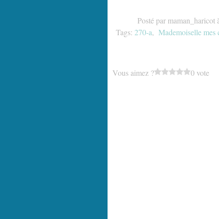
Posté par maman_haricot 
Tags:
270-a
,
Mademoiselle mes c
Vous aimez ?
0 vote