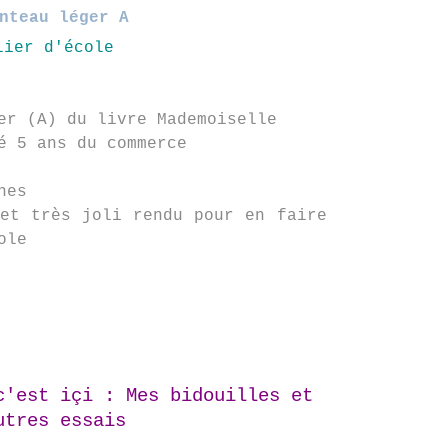
nteau léger A
r (A) du livre Mademoiselle
é 5 ans du commerce
nes
et très joli rendu pour en faire
ole
c
'est içi :
Mes bidouilles et
utres essais