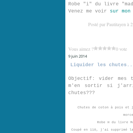
Robe "i" du livre "ma
Venez me voir
sur mon
Posté par Pautitayen à 
Vous aimez ?
0 vote
9 juin 2014
Liquider les chutes..
Objectif: vider mes 
m'en sortir si j'arr
chutes???
Chutes de coton à pois et 
morc
Robe H du livre M
Coupé en 110, j'ai supprimé l