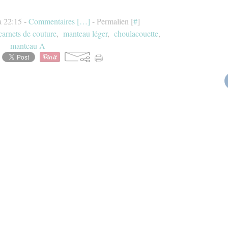
à 22:15 -
Commentaires [
…
]
- Permalien [
#
]
arnets de couture
,
manteau léger
,
choulacouette
,
manteau A