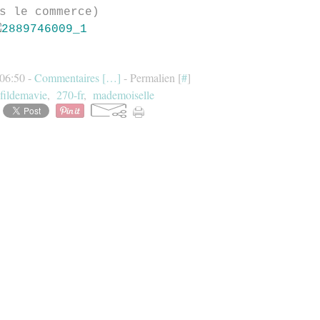
s le commerce)
 06:50 -
Commentaires [
…
]
- Permalien [
#
]
fildemavie
,
270-fr
,
mademoiselle