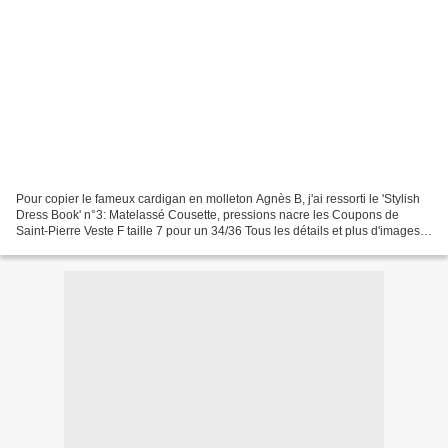
Pour copier le fameux cardigan en molleton Agnès B, j'ai ressorti le 'Stylish
Dress Book' n°3: Matelassé Cousette, pressions nacre les Coupons de
Saint-Pierre Veste F taille 7 pour un 34/36 Tous les détails et plus d'images
sur mon blog (billet ici) Lou...