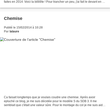
faites en 2014. Voici la bêêête ! Pour trancher un peu, j'ai fait le devant en 2
parties. Le...
Chemise
Publié le 15/02/2014 à 10:28
Par
lalaure
Ca faisait longtemps que je voulais coudre une chemise. Après avoir
epluché ce blog, je me suis décidée pour le modèle S du SDB 3. Il me
semblait que c'était une valeur sûre. Pour le montage du col je me suis aidée
d'un livre sur les techniques de couture...