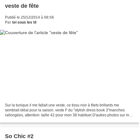
veste de fête
Publié le 25/12/2014 à 08:56
Par
tei sous les til
Sur la tunique il me fallait une veste, ce tissu noir à filets brillants me
semblait idéal pour la saison. veste F du "stylish dress book 3"manches
rallongées, attention: taille 42 pour mon 38 habituel D'autres photos sur mon
blog:téi sous les tilleu...
So Chic #2