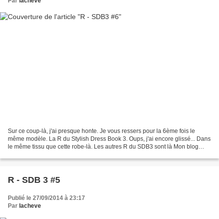
Par
lacheve
Sur ce coup-là, j'ai presque honte. Je vous ressers pour la 6ème fois le
même modèle. La R du Stylish Dress Book 3. Oups, j'ai encore glissé... Dans
le même tissu que cette robe-là. Les autres R du SDB3 sont là Mon blog
c'est toujours par ici :
R - SDB 3 #5
Publié le 27/09/2014 à 23:17
Par
lacheve