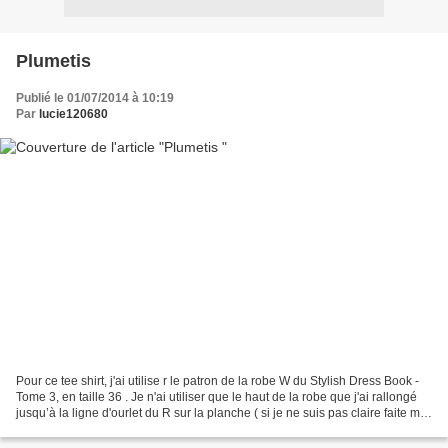
Plumetis
Publié le 01/07/2014 à 10:19
Par
lucie120680
Pour ce tee shirt, j'ai utilise r le patron de la robe W du Stylish Dress Book -
Tome 3, en taille 36 . Je n'ai utiliser que le haut de la robe que j'ai rallongé
jusqu’à la ligne d'ourlet du R sur la planche ( si je ne suis pas claire faite moi
signe...