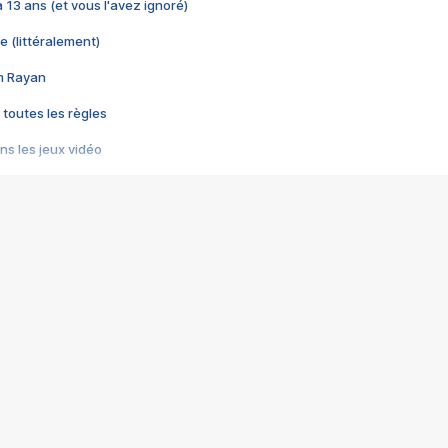
 a 13 ans (et vous l'avez ignoré)
e (littéralement)
im Rayan
 toutes les règles
s les jeux vidéo
us choquant de Rockstar ? - Le scandale BULLY
e plus moche de Steam
du RÊVE tourne au CAUCHEMAR
pendant 8 heures
it… à tort
umiliés par un jeu vidéo
ire - Final Fantasy 8
ti un empire - Age of Empires