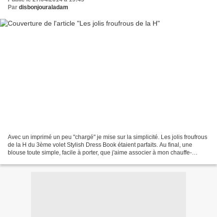
Par
disbonjouraladam
Avec un imprimé un peu "chargé" je mise sur la simplicité. Les jolis froufrous
de la H du 3ème volet Stylish Dress Book étaient parfaits. Au final, une
blouse toute simple, facile à porter, que j'aime associer à mon chauffe-
épaules lui aussi fait-maison...