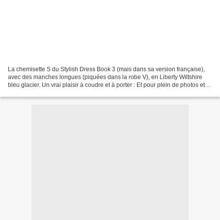
La chemisette S du Stylish Dress Book 3 (mais dans sa version française),
avec des manches longues (piquées dans la robe V), en Liberty Wiltshire
bleu glacier. Un vrai plaisir à coudre et à porter : Et pour plein de photos et
de détails en plus, c'est...