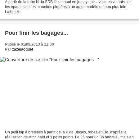
A partir de la robe N du SDB III, un haut en jersey noir, avec des volants sur
les épaules et des manches piquées à un autre modèle un peu plus loin.
Lathelize
Pour finir les bagages...
Publié le 01/08/2013 à 12:00
Par
zazejacquet
Un petit top à bretelles à partir de la P de Bloses, robes et Cie, d'après la
réalisation de Archibald et 3 petits points. Le 36 pour un 36 habituel, mais en