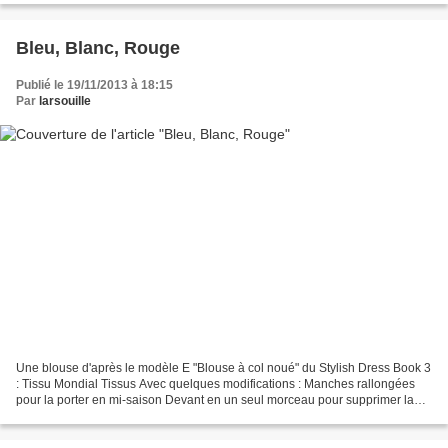
Bleu, Blanc, Rouge
Publié le 19/11/2013 à 18:15
Par
larsouille
Une blouse d'après le modèle E "Blouse à col noué" du Stylish Dress Book 3
: Tissu Mondial Tissus Avec quelques modifications : Manches rallongées
pour la porter en mi-saison Devant en un seul morceau pour supprimer la
boutonnière Tissu plus fluide pour...