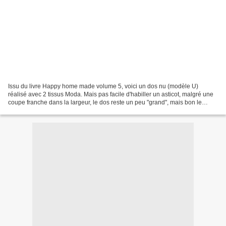
Issu du livre Happy home made volume 5, voici un dos nu (modèle U)
réalisé avec 2 tissus Moda. Mais pas facile d'habiller un asticot, malgré une
coupe franche dans la largeur, le dos reste un peu "grand", mais bon le
modèle semble ravi malgré un moue...