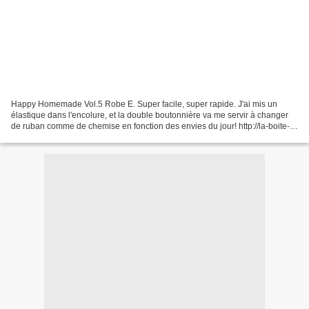
Happy Homemade Vol.5 Robe E. Super facile, super rapide. J'ai mis un
élastique dans l'encolure, et la double boutonnière va me servir à changer
de ruban comme de chemise en fonction des envies du jour! http://la-boite-a-
clous.blogspot.fr