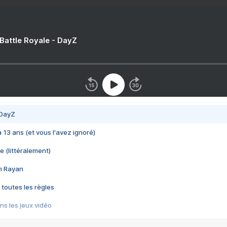
 Battle Royale - DayZ
 DayZ
 a 13 ans (et vous l'avez ignoré)
e (littéralement)
im Rayan
 toutes les règles
s les jeux vidéo
us choquant de Rockstar ? - Le scandale BULLY