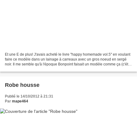
Et une E de plus! J'avais acheté le livre "happy homemade vol.5" en voulant
faire ce modèle dans un lainage à carreaux avec un gros noeud en sergé
noir. Il me semble qu'à l'époque Bonpoint faisait un modèle comme ça (c'était
y'a 2/3 ans, donc forcément...
Robe housse
Publié le 14/10/2012 à 21:31
Par
mape464