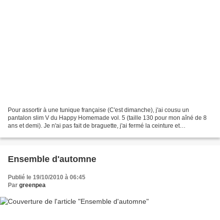
Pour assortir à une tunique française (C'est dimanche), j'ai cousu un
pantalon slim V du Happy Homemade vol. 5 (taille 130 pour mon aîné de 8
ans et demi). Je n'ai pas fait de braguette, j'ai fermé la ceinture et
complètement élastiqué le pantalon. Ca...
Ensemble d'automne
Publié le 19/10/2010 à 06:45
Par
greenpea