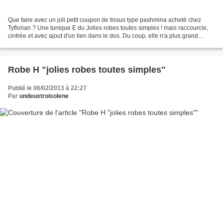
Que faire avec un joli petit coupon de tissus type pashmina acheté chez
Tyflorian ? Une tunique E du Jolies robes toutes simples ! mais raccourcie,
cintrée et avec ajout d'un lien dans le dos. Du coup, elle n'a plus grand
chose à voir avec le modèle d'origine......
Robe H "jolies robes toutes simples"
Publié le 06/02/2013 à 22:27
Par
undeuxtroisolene