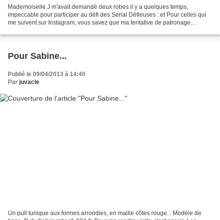
Mademoiselle J m'avait demandé deux robes il y a quelques temps,
impeccable pour participer au défi des Serial Défieuses : et Pour celles qui
me suivent sur Instagram, vous savez que ma tentative de patronage
directement sur la grande fille qui n'a pas...
Pour Sabine...
Publié le 09/04/2013 à 14:40
Par
juvacle
Un pull tunique aux formes arrondies, en maille côtes rouge... Modèle de