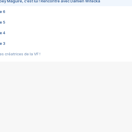
bey Maguire, c'est lui ! Rencontre avec Damien Witecka
e 6
e 5
e 4
e 3
s créatrices de la VF !
e 2
e 1
e Mektoub My Love arrive enfin ! Rencontre avec Shaïn Boumedine et Sal
i : après Toni en famille
elle réalise le bouleversant Dites lui que je l'aime
ais ! Rencontre autour de Vie privée de Rebecca Zlotowski
 de Marguerite, Grave... Rencontre avec Ella Rumpf