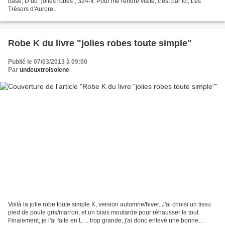
base, D du "jolies robes", 324-fr. Pour me rendre visite, c'est par ici, Les
Trésors d'Aurore...
Robe K du livre "jolies robes toute simple"
Publié le 07/03/2013 à 09:00
Par
undeuxtroisolene
Voilà la jolie robe toute simple K, version automne/hiver. J'ai choisi un tissu
pied de poule gris/marron, et un biais moutarde pour réhausser le tout.
Finalement, je l'ai faite en L ... trop grande, j'ai donc enlevé une bonne