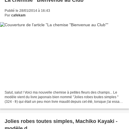
La chemise "Bienvenue au Club"
Publié le 28/01/2014 à 16:43
Par
cafekam
Salut, salut ! Voici ma nouvelle chemise à petites fleurs des champs... Le
modèle vient du livre japonais bien nommé "Jolies robes toutes simples "
(324 - fr) qui était un peu mon livre maudit depuis cet été, lorsque j'ai essayé
de faire le modèle O "Robe...
Jolies robes toutes simples, Machiko Kayaki -
modèle d