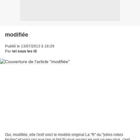
modifiée
Publié le 13/07/2013 à 18:29
Par
tei sous les til
Oui, modifiée, elle l'est! voici le modèle original La "R" du "jolies robes
faciles" et voici cez que j'en ai fait Si vous voulez en voir un peu plus, c'est