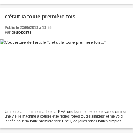
toutes simples (324-fr),...
c'était la toute première fois...
Publié le 23/05/2013 à 13:56
Par
deux-points
Un morceau de lin noir acheté à IKEA, une bonne dose de croyance en moi,
une vieille machine à coudre et le "jolies robes toutes simples" et me voici
lancée pour "la toute première fois".Une Q de jolies robes toutes simples
(livre 324-fr) J'ai tout bien...