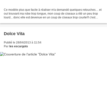
Ce modèle plus que facile à réaliser m'a demandé quelques retouches.... et
oui trouvant ma robe trop longue, mon coup de ciseaux a été un peu trop
lourd... donc elle est devenue en un coup de ciseaux trop courte!!! c'est
pourquoi j'ai du la rallonger...
Dolce Vita
Publié le 28/04/2013 à 11:54
Par
les escargots