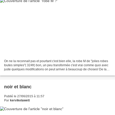
On ne la reconnait pas et pourtant c'est bien elle, la robe M de "jolies robes
toutes simples"( 324fr) bon, un peu transformée c'est vrai comme quoi avec
juste quelques modifications on peut arriver à beaucoup de choses! De la
robe M: le haut , ses manches...
noir et blanc
Publié le 27/06/2015 à 11:57
Par
kervikelawett