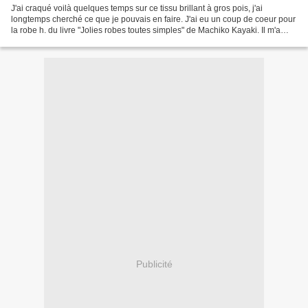
J'ai craqué voilà quelques temps sur ce tissu brillant à gros pois, j'ai
longtemps cherché ce que je pouvais en faire. J'ai eu un coup de coeur pour
la robe h. du livre "Jolies robes toutes simples" de Machiko Kayaki. Il m'a
fallu enlever quasi 20 cms...
Publicité