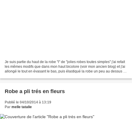
Je suis partie du haut de la robe "l" de "jolies robes toutes simples" j'ai refait
les mêmes modifs que dans mon haut bicolore (voir mon ancien blog) et j'ai
allongé le tout en évasant le bas, puis élastiqué la robe un peu au dessus de
la taille. Photo...
Robe a pli trés en fleurs
Publié le 04/10/2014 à 13:19
Par
melle tatalie