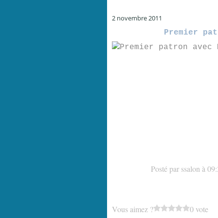
2 novembre 2011
Premier pat
Posté par ssalon à 09
Vous aimez ?
0 vote