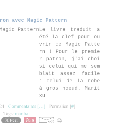
ron avec Magic Pattern
Le livre traduit a
été la clef pour ou
vrir ce Magic Patte
rn ! Pour le premie
r patron, j'ai choi
si celui qui me sem
blait assez facile
: celui de la robe
à gros noeud. Marit
xu
:24 -
Commentaires [
…
]
- Permalien [
#
]
Tags:
maritxu