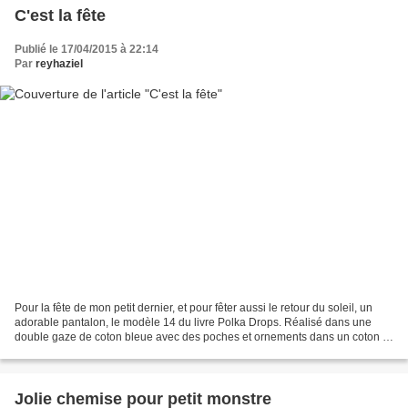
C'est la fête
Publié le 17/04/2015 à 22:14
Par
reyhaziel
Pour la fête de mon petit dernier, et pour fêter aussi le retour du soleil, un
adorable pantalon, le modèle 14 du livre Polka Drops. Réalisé dans une
double gaze de coton bleue avec des poches et ornements dans un coton à
imprimé coupe du monde. J'ai...
Jolie chemise pour petit monstre