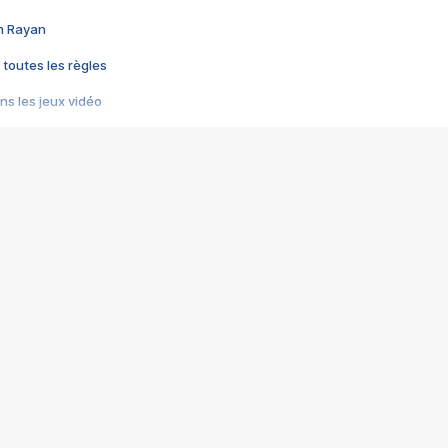
im Rayan
 toutes les règles
s les jeux vidéo
us choquant de Rockstar ? - Le scandale BULLY
e plus moche de Steam
du RÊVE tourne au CAUCHEMAR
pendant 8 heures
it… à tort
umiliés par un jeu vidéo
ire - Final Fantasy 8
ti un empire - Age of Empires
story DOFUS