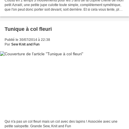
Cousu en 2 temps 3 mouvements pour les 5 ans de la copine chérie de mon
petit Azraël, une petite jupe culotte toute simple, complètement symétrique,
que l'on peut donc porter soit devant, soit derrière. Et si cela vous tente, plus
de création sur mon...
Tunique à col fleuri
Publié le 30/07/2014 à 22:38
Par
Sew Knit and Fun
Qui n'a pas un col fleuri mais un col avec des lapins ! Associée avec une
petite salopette. Grande Sew, Knit and Fun