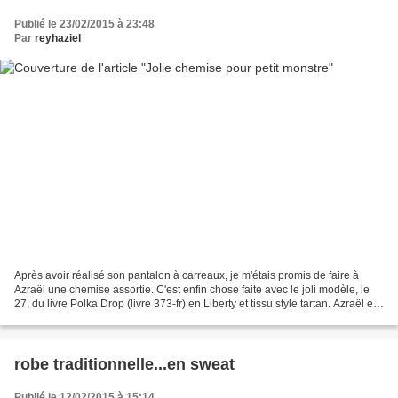
Publié le 23/02/2015 à 23:48
Par
reyhaziel
Après avoir réalisé son pantalon à carreaux, je m'étais promis de faire à
Azraël une chemise assortie. C'est enfin chose faite avec le joli modèle, le
27, du livre Polka Drop (livre 373-fr) en Liberty et tissu style tartan. Azraël est
très fier de son...
robe traditionnelle...en sweat
Publié le 12/02/2015 à 15:14