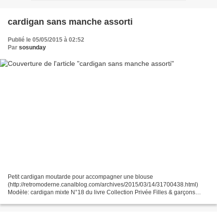
cardigan sans manche assorti
Publié le 05/05/2015 à 02:52
Par
sosunday
Petit cardigan moutarde pour accompagner une blouse
(http://retromoderne.canalblog.com/archives/2015/03/14/31700438.html)
Modèle: cardigan mixte N°18 du livre Collection Privée Filles & garçons
Taille: 4ans Modification: manche courte Tissus: recyclage...