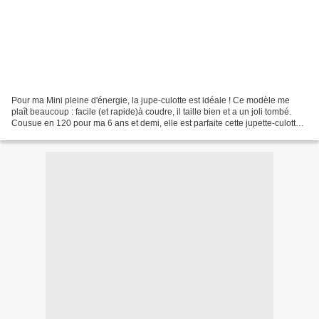
Pour ma Mini pleine d'énergie, la jupe-culotte est idéale ! Ce modèle me
plaît beaucoup : facile (et rapide)à coudre, il taille bien et a un joli tombé.
Cousue en 120 pour ma 6 ans et demi, elle est parfaite cette jupette-culotte !
Plus de photos ICI...