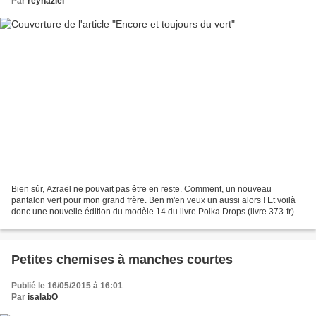
Par
reyhaziel
Bien sûr, Azraël ne pouvait pas être en reste. Comment, un nouveau
pantalon vert pour mon grand frère. Ben m'en veux un aussi alors ! Et voilà
donc une nouvelle édition du modèle 14 du livre Polka Drops (livre 373-fr).
Réalisé dans les chutes du tissu...
Petites chemises à manches courtes
Publié le 16/05/2015 à 16:01
Par
isalabO