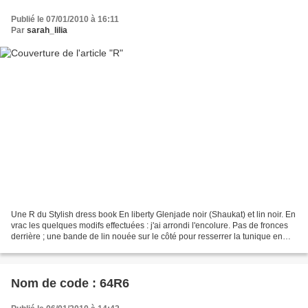
Publié le 07/01/2010 à 16:11
Par
sarah_lilia
Une R du Stylish dress book En liberty Glenjade noir (Shaukat) et lin noir. En
vrac les quelques modifs effectuées : j'ai arrondi l'encolure. Pas de fronces
derrière ; une bande de lin nouée sur le côté pour resserrer la tunique en
bas. Le reste ici......
Nom de code : 64R6