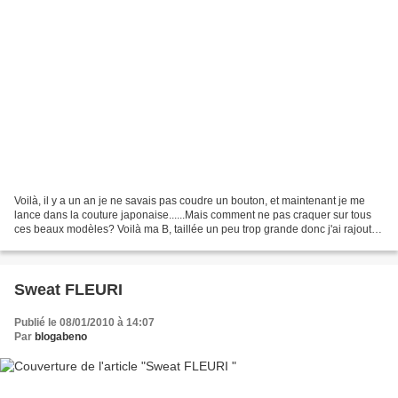
Voilà, il y a un an je ne savais pas coudre un bouton, et maintenant je me
lance dans la couture japonaise......Mais comment ne pas craquer sur tous
ces beaux modèles? Voilà ma B, taillée un peu trop grande donc j'ai rajouté
des fronces devant, une pince...
Sweat FLEURI
Publié le 08/01/2010 à 14:07
Par
blogabeno