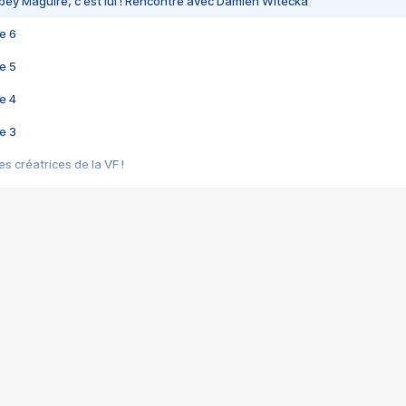
bey Maguire, c'est lui ! Rencontre avec Damien Witecka
e 6
e 5
e 4
e 3
s créatrices de la VF !
e 2
e 1
e Mektoub My Love arrive enfin ! Rencontre avec Shaïn Boumedine et Sal
i : après Toni en famille
elle réalise le bouleversant Dites lui que je l'aime
ais ! Rencontre autour de Vie privée de Rebecca Zlotowski
 de Marguerite, Grave... Rencontre avec Ella Rumpf