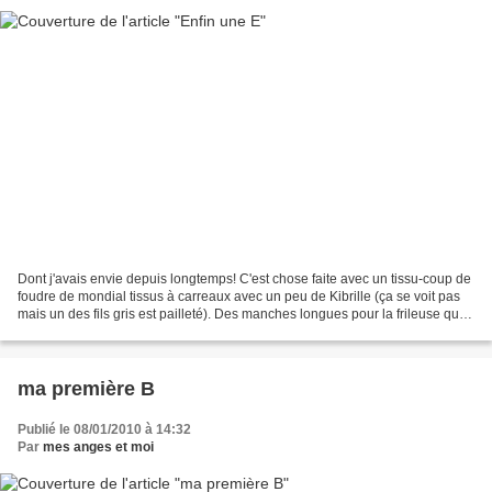
Dont j'avais envie depuis longtemps! C'est chose faite avec un tissu-coup de
foudre de mondial tissus à carreaux avec un peu de Kibrille (ça se voit pas
mais un des fils gris est pailleté). Des manches longues pour la frileuse que
je suis, et un seul...
ma première B
Publié le 08/01/2010 à 14:32
Par
mes anges et moi