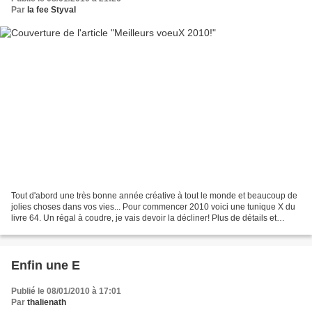
Par
la fee Styval
Tout d'abord une très bonne année créative à tout le monde et beaucoup de
jolies choses dans vos vies... Pour commencer 2010 voici une tunique X du
livre 64. Un régal à coudre, je vais devoir la décliner! Plus de détails et
photos ici. Bonne soirée La...
Enfin une E
Publié le 08/01/2010 à 17:01
Par
thalienath