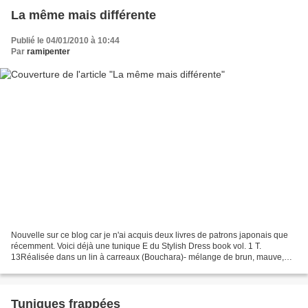
La même mais différente
Publié le 04/01/2010 à 10:44
Par
ramipenter
Nouvelle sur ce blog car je n'ai acquis deux livres de patrons japonais que
récemment. Voici déjà une tunique E du Stylish Dress book vol. 1 T.
13Réalisée dans un lin à carreaux (Bouchara)- mélange de brun, mauve,
jaune et bleu,Elle s'adapte à une multitude...
Tuniques frappées