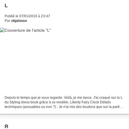
L
Publié le 07/01/2010 à 23:47
Par
olgalouse
Depuis le temps que je vous regarde. Voilà, je me lance. J'ai craqué sur la L
du Styling dress book grâce à ce modèle. Liberty Fairy Clock Détails
techniques (avouables ou non ?) : Je n'ai mis des boutons que sur la partie
supérieure, mais juste pour...
R