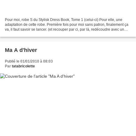
Pour moi, robe S du Stylisk Dress Book, Tome 1 (celui-ci) Pour elle, une
adaptation de cette robe. Première fois pour moi sans patron, finalement ça
va, il faut savoir se lancer. (et recouper par ci, par là, redécoudre avec un
nouvel très bon ami, j'ai...
Ma A d'hiver
Publié le 01/01/2010 à 08:03
Par
tatabricolette