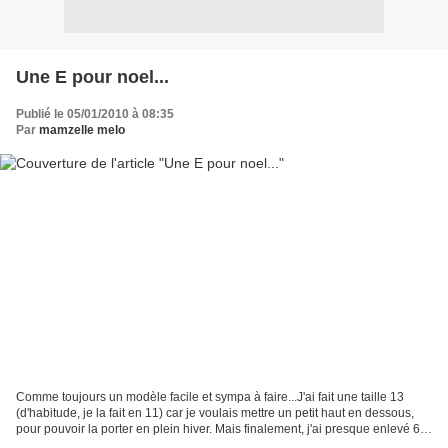
Une E pour noel...
Publié le 05/01/2010 à 08:35
Par
mamzelle melo
Comme toujours un modèle facile et sympa à faire...J'ai fait une taille 13
(d'habitude, je la fait en 11) car je voulais mettre un petit haut en dessous,
pour pouvoir la porter en plein hiver. Mais finalement, j'ai presque enlevé 6
cm de chaque coté......