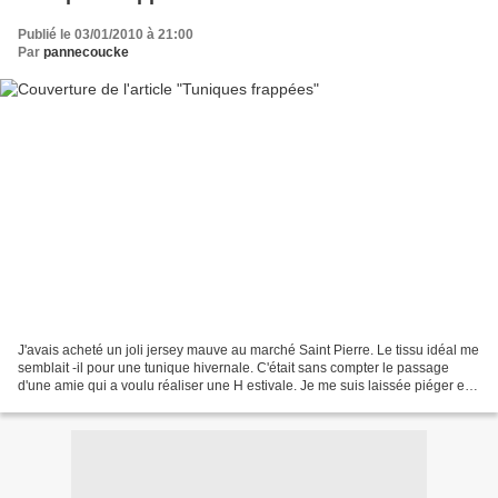
Publié le 03/01/2010 à 21:00
Par
pannecoucke
J'avais acheté un joli jersey mauve au marché Saint Pierre. Le tissu idéal me
semblait -il pour une tunique hivernale. C'était sans compter le passage
d'une amie qui a voulu réaliser une H estivale. Je me suis laissée piéger et
j'ai réalisé aussi cette...