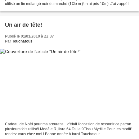
utilisé un lin mélangé noir du marché (1€le m j'en ai pris 10m). J'ai zappé les
poches par manque de...
Un air de fête!
Publié le 01/01/2010 à 22:37
Par
Touchatous
Cadeau de Noël pour ma sœurette... c'était l'occasion de ressortir ce patron
plusieurs fois utilisé! Modèle R, livre 64 Taille 9Tissu Myrtille Pour les modif'
rendez-vous chez moi ! Bonne année à tous! Touchatout