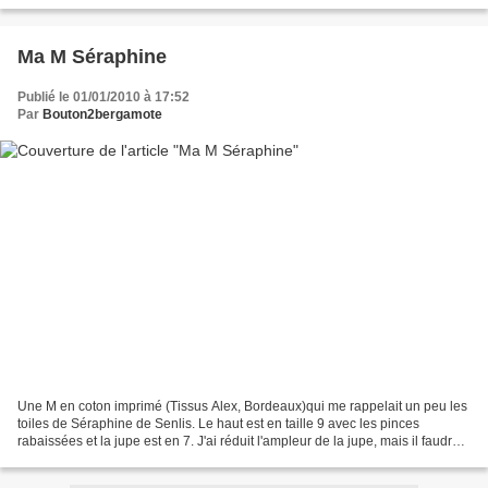
Ma M Séraphine
Publié le 01/01/2010 à 17:52
Par
Bouton2bergamote
Une M en coton imprimé (Tissus Alex, Bordeaux)qui me rappelait un peu les
toiles de Séraphine de Senlis. Le haut est en taille 9 avec les pinces
rabaissées et la jupe est en 7. J'ai réduit l'ampleur de la jupe, mais il faudra
encore la reprendre (pas...