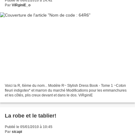
Publié le 06/01/2010 à 14:42
Par
ViRginiE_o
Voici la R, 6ème du nom... Modèle R~ Stylish Dress Book - Tome 1 ~Coton
fleuri indigotex* et marron du marché Modifications pour les emmanchures
et les côtés, plis creux devant et dans le dos. ViRginiE
La robe et le tablier!
Publié le 05/01/2010 à 10:45
Par
sicapi