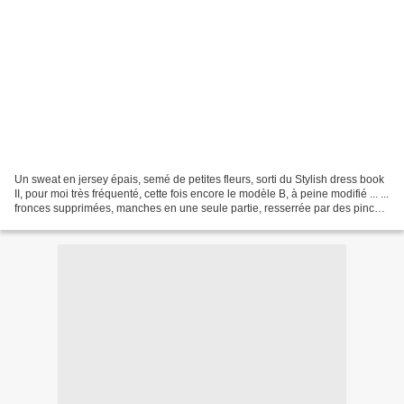
Un sweat en jersey épais, semé de petites fleurs, sorti du Stylish dress book
II, pour moi très fréquenté, cette fois encore le modèle B, à peine modifié ... ...
fronces supprimées, manches en une seule partie, resserrée par des pinces
à la base, sans...