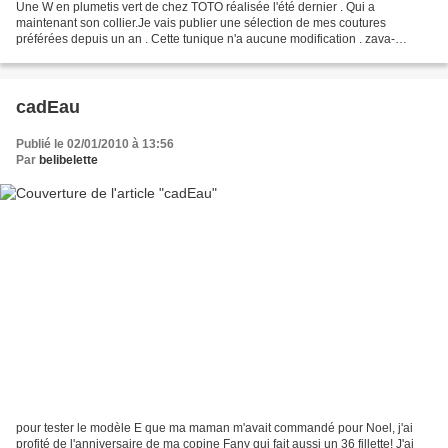
Une W en plumetis vert de chez TOTO réalisée l'été dernier . Qui a
maintenant son collier.Je vais publier une sélection de mes coutures
préférées depuis un an . Cette tunique n'a aucune modification . zava-
tavectout
cadEau
Publié le 02/01/2010 à 13:56
Par
belibelette
pour tester le modèle E que ma maman m'avait commandé pour Noel, j'ai
profité de l'anniversaire de ma copine Fany qui fait aussi un 36 fillette! J'ai