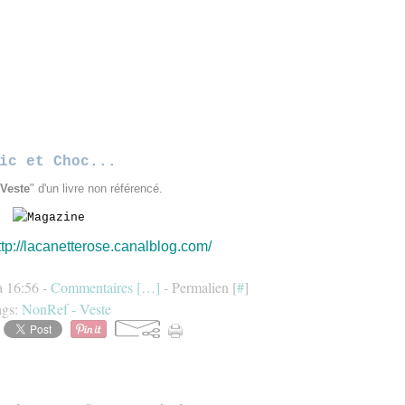
ic et Choc...
Veste
" d'un livre non référencé.
ttp://lacanetterose.canalblog.com/
à 16:56 -
Commentaires [
…
]
- Permalien [
#
]
ags:
NonRef - Veste