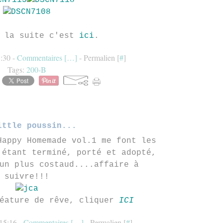
r la suite c'est
ici
.
5:30 -
Commentaires [
…
]
- Permalien [
#
]
Tags:
200-B
ittle poussin...
Happy Homemade vol.1 me font les
 étant terminé, porté et adopté,
un plus costaud....affaire à
suivre!!!
réature de rêve, cliquer
ICI
15:16 -
Commentaires [
…
]
- Permalien [
#
]