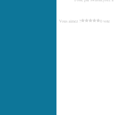
Vous aimez ?
0 vote