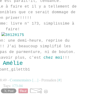
e est parait-il, tendance.
le à faire et il y a tellement de
onibles que ce serait dommage de
en priver!!!!!
mme: livre n° 173, simplissime à
faire!
on: une demi-heure, reprise du
!! J'ai beaucoup simplifié les
pas de parmenture, ni de bouton.
savoir plus, c'est
chez moi
!!!
Amélie
18:49 -
Commentaires [
…
]
- Permalien [
#
]
Tags:
173-04