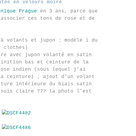
ntée en velours moiré
unique Prague
en 3 ans, parce que
 associer ces tons de rose et de
à volants et jupon : modèle i du
y clothes)
re avec jupon volanté en satin
finition bas et ceinture de la
rose indien (sous lequel j'ai
la ceinture) ; ajout d'un volant
uture intérieure du biais satin
 suis claire ??? la photo l'est
)