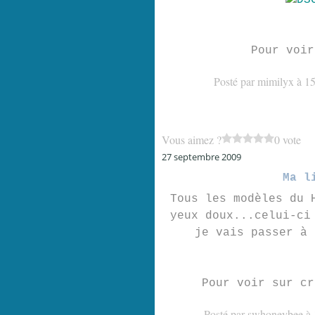
Pour voi
Posté par mimilyx à 1
Vous aimez ?
0 vote
27 septembre 2009
Ma l
Tous les modèles du 
yeux doux...celui-ci
je vais passer à 
Pour voir sur c
Posté par swhoneybee à 