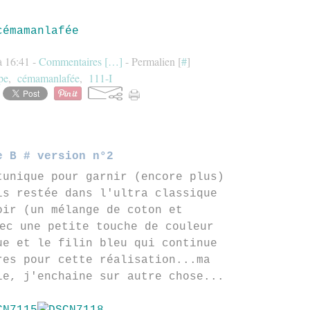
cémamanlafée
à 16:41 -
Commentaires [
…
]
- Permalien [
#
]
pe
,
cémamanlafée
,
111-I
e B # version n°2
tunique pour garnir (encore plus)
is restée dans l'ultra classique
oir (un mélange de coton et
ec une petite touche de couleur
ue et le filin bleu qui continue
res pour cette réalisation...ma
ie, j'enchaine sur autre chose...