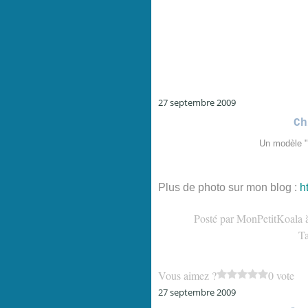
27 septembre 2009
Ch
Un modèle "
Plus de photo sur mon blog :
h
Posté par MonPetitKoala 
T
Vous aimez ?
0 vote
27 septembre 2009