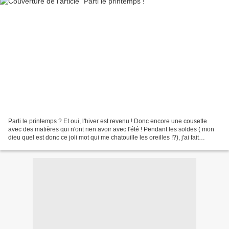
Parti le printemps ? Et oui, l'hiver est revenu ! Donc encore une cousette
avec des matières qui n'ont rien avoir avec l'été ! Pendant les soldes ( mon
dieu quel est donc ce joli mot qui me chatouille les oreilles !?), j'ai fait
quelques petites affaires...