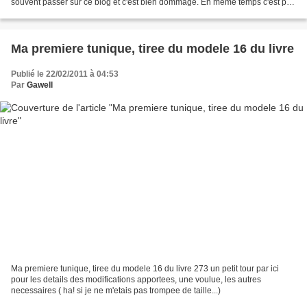
souvent passer sur ce blog et c'est bien dommage. En même temps c'est pas
très étonnant parce que c'est quand...
Ma premiere tunique, tiree du modele 16 du livre
Publié le 22/02/2011 à 04:53
Par
Gawell
Ma premiere tunique, tiree du modele 16 du livre 273 un petit tour par ici
pour les details des modifications apportees, une voulue, les autres
necessaires ( ha! si je ne m'etais pas trompee de taille...)