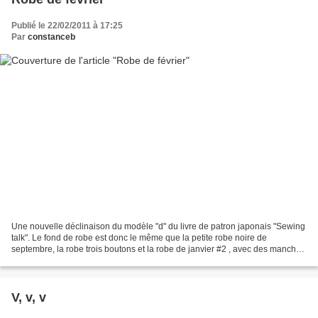
Publié le 22/02/2011 à 17:25
Par
constanceb
Une nouvelle déclinaison du modèle "d" du livre de patron japonais "Sewing
talk". Le fond de robe est donc le même que la petite robe noire de
septembre, la robe trois boutons et la robe de janvier #2 , avec des manches
et le rajout d'un ruché qui rappelle...
V, v, v