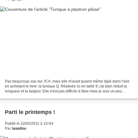
Pas beaucoup vue sur JCA, mais elle m'avait quand même tapé dans l'oeil
en achetant le livre: la tunique Q. Réalisée ici en taille 9, j'ai bien réduit la
longueur et la largeur. Elle n'est pas difficile à faire mais je suis un peu
déçue à cause du tissu...
Parti le printemps !
Publié le 22/02/2011 à 15:04
Par
lawallou