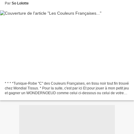
Par
So Lolotte
* * * *Tunique-Robe "C" des Couleurs Françaises, en tissu noir tout fin trouvé
chez Mondial Tissus. * Pour la suite, c'est par ici Et pour jouer à mon petit jeu
et gagner un WONDERNOEUD comme celui ci-dessous ou celui de votre
choix, c'est par là ! Vite...