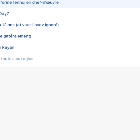
nsformé l’ennui en chef-d’œuvre
 DayZ
 a 13 ans (et vous l'avez ignoré)
e (littéralement)
im Rayan
 toutes les règles
s les jeux vidéo
us choquant de Rockstar ? - Le scandale BULLY
e plus moche de Steam
du RÊVE tourne au CAUCHEMAR
pendant 8 heures
it… à tort
umiliés par un jeu vidéo