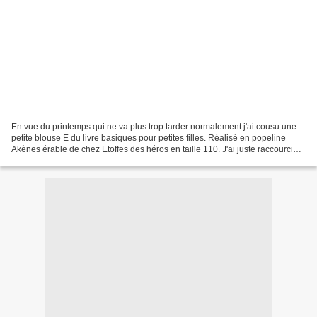
En vue du printemps qui ne va plus trop tarder normalement j'ai cousu une
petite blouse E du livre basiques pour petites filles. Réalisé en popeline
Akènes érable de chez Etoffes des héros en taille 110. J'ai juste raccourcie
les manches pour un effet...