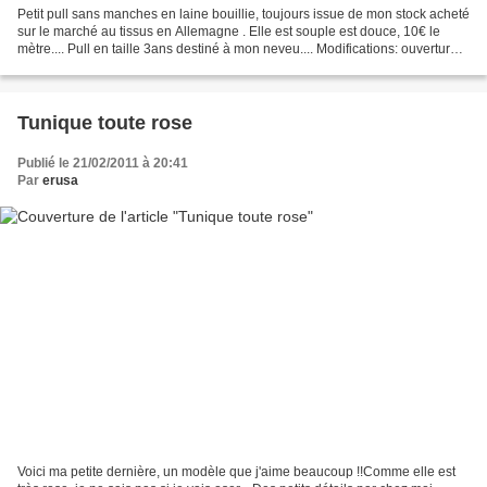
Petit pull sans manches en laine bouillie, toujours issue de mon stock acheté
sur le marché au tissus en Allemagne . Elle est souple est douce, 10€ le
mètre.... Pull en taille 3ans destiné à mon neveu.... Modifications: ouverture
sur le coté avec une...
Tunique toute rose
Publié le 21/02/2011 à 20:41
Par
erusa
Voici ma petite dernière, un modèle que j'aime beaucoup !!Comme elle est