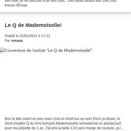
très rose, je ne sais pas si je vais oser... Des petits détails par chez moi,
bisous !!Erusa
Le Q de Mademoiselle!
Publié le 21/02/2011 à 17:11
Par
emoaa
Bon le titre craint un peu mais c'est un short oui ou non! Donc je disais, le
short modèle Q du livre français Mademoiselle remasterisé en pantacourt
pour ma pépette de 1 an. J'ai pris la taille 110 sans marge de couture, ça le