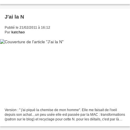
fait. Et pour garder la...
J'ai la N
Publié le 21/02/2011 à 16:12
Par
katchao
Version : " j'ai piqué la chemise de mon homme". Elle me faisait de l'oeil
depuis son achat....un peu usée elle est passée par la MAC : transformations
(patron sur le blog) et recyclage pour cette N. pour les détails, c'est par là
katchao