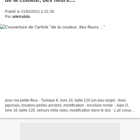
de la couleur, des fleurs....
Publié le 21/02/2011 à 22:36
Par
adetralala
pour ma petite fleur - Tunique K, livre 16, taille 120 (un peu large) : tissu
japonais, boutons-perles anciens, modification : encolure ronde - Jupe D,
livre 16, taille 120, velours mille raies, modification dans le dos : 1 pli creux
et 3 plis plats de...