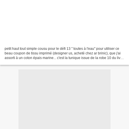
petit haut tout simple cousu pour le défi 13 " toutes à l'eau" pour utiliser ce
beau coupon de tissu imprimé (designer us, acheté chez ar brinic), que j'ai
assorti à un coton épais marine... c'est la tunique issue de la robe 10 du livre
1, en taille 7...