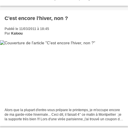
que je la publie quand...
C'est encore l'hiver, non ?
Publié le 11/03/2011 à 18:45
Par
Kaloou
Alors que la plupart d'entre-vous prépare le printemps, je m'occupe encore
de ma garde-robe hivernale... Ceci dit, il faisait 4° ce matin à Montpellier : je
la supporte très bien !!! Lors d'une virée parisienne, j'ai trouvé un coupon de
jersey de laine...