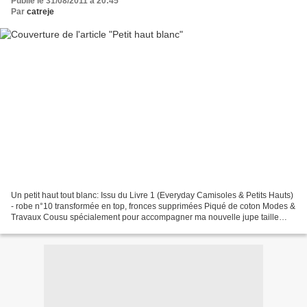
Publié le 31/08/2011 à 20:45
Par
catreje
Un petit haut tout blanc: Issu du Livre 1 (Everyday Camisoles & Petits Hauts)
- robe n°10 transformée en top, fronces supprimées Piqué de coton Modes &
Travaux Cousu spécialement pour accompagner ma nouvelle jupe taille
haute d'après le modèle de la Poule....