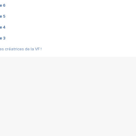
e 6
e 5
e 4
e 3
s créatrices de la VF !
e 2
e 1
e Mektoub My Love arrive enfin ! Rencontre avec Shaïn Boumedine et Sal
i : après Toni en famille
elle réalise le bouleversant Dites lui que je l'aime
ais ! Rencontre autour de Vie privée de Rebecca Zlotowski
 de Marguerite, Grave... Rencontre avec Ella Rumpf