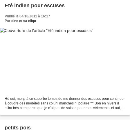
Eté indien pour escuses
Publié le 04/10/2011 à 16:17
Par
dine et sa cliqu
Hé oui, merçi à ce superbe temps de me donner des excuses pour continuer
à coudre des modéles sans col, ni manches ni polaire ^^ Bon en hivers il
m'ira très bien parce que je n'ai pas de saison pour mes vétements, et oui je
suis comme ça Voilà le haut...
petits pois