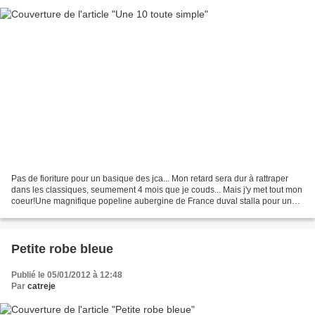
Pas de fioriture pour un basique des jca... Mon retard sera dur à rattraper
dans les classiques, seumement 4 mois que je couds... Mais j'y met tout mon
coeur!Une magnifique popeline aubergine de France duval stalla pour une
taille 9 sans la fente arrière,...
Petite robe bleue
Publié le 05/01/2012 à 12:48
Par
catreje