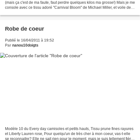
(mais ça c'est de ma faute, faut perdre quelques kilos ma grosse!) Mais je me
console avec ce tissu adoré "Carnival Bloom" de Michael Miller, et voile de
coton noir. C'est le Modèle...
Robe de coeur
Publié le 16/04/2011 à 19:52
Par
nanou10doigts
Modèle 10 du Every day camisoles et petits hauts, Tissu prune fines rayures
et Liberty Lauren rose, Pour quelqu'un de très cher à mon coeur, vas-t-elle
se reconnaitre? Elle ne sait rien pour le moment, mais je suis tellement fière