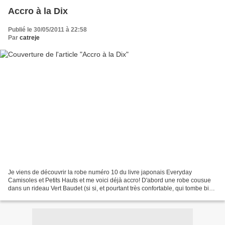
Accro à la Dix
Publié le 30/05/2011 à 22:58
Par
catreje
Je viens de découvrir la robe numéro 10 du livre japonais Everyday
Camisoles et Petits Hauts et me voici déjà accro! D'abord une robe cousue
dans un rideau Vert Baudet (si si, et pourtant très confortable, qui tombe bien
comme il faut) jamais utilisé...