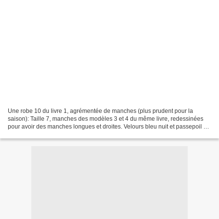
Une robe 10 du livre 1, agrémentée de manches (plus prudent pour la
saison): Taille 7, manches des modèles 3 et 4 du même livre, redessinées
pour avoir des manches longues et droites. Velours bleu nuit et passepoil en
satin noir. Plus d'images et de détails...