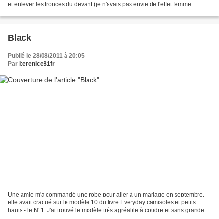
et enlever les fronces du devant (je n'avais pas envie de l'effet femme
enceinte). Le tissus coloré...
Black
Publié le 28/08/2011 à 20:05
Par
berenice81fr
Une amie m'a commandé une robe pour aller à un mariage en septembre,
elle avait craqué sur le modèle 10 du livre Everyday camisoles et petits
hauts - le N°1. J'ai trouvé le modèle très agréable à coudre et sans grandes
difficultés. Le tissu est un mélange...