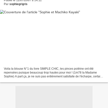
Publié le 12/07/2007 à 14:11
Par
sophiegrigris
Voila la blouse N°1 du livre SIMPLE CHIC, les pinces poitrine ont été
repensées puisque beaucoup trop hautes pour moi ! (1m78 la Madame
Sophie) A part ça, je ne suis pas entièrement satisfaite de l'écharpe, certains
détails à déchiffrer en Japonais m'ont...