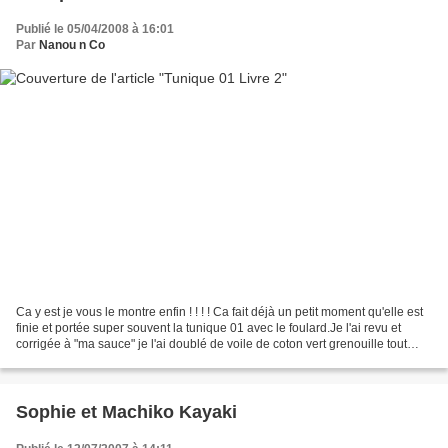
Publié le 05/04/2008 à 16:01
Par
Nanou n Co
Ca y est je vous le montre enfin ! ! ! ! Ca fait déjà un petit moment qu'elle est
finie et portée super souvent la tunique 01 avec le foulard.Je l'ai revu et
corrigée à "ma sauce" je l'ai doublé de voile de coton vert grenouille tout
doux pour qu'elle...
Sophie et Machiko Kayaki