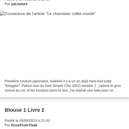
Par
julcouture
Première couture japonaise, réalisée il y a un an déjà mais tout juste
"bloggée". Patron issu du livre Simple Chic (002) modèle 2 : j'adore le gros
noeud au col, et les boutons dans le dos. J'ai réalisé une toile pour ce
patron, avant de couper dans mon...
Blouse 1 Livre 2
Publié le 04/08/2010 à 21:42
Par
RoseFromThule