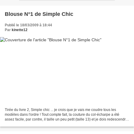
Blouse N°1 de Simple Chic
Publié le 18/03/2009 à 18:44
Par
kinette12
Tirée du livre 2, Simple chic ... je crois que je vais me coudre tous les
modèles dans l'ordre ! Tout compte fait, la couture du col-écharpe a été
assez facile, par contre, il taille un peu petit (taille 13) et je dois redescendre
les pinces. Sinon, je...