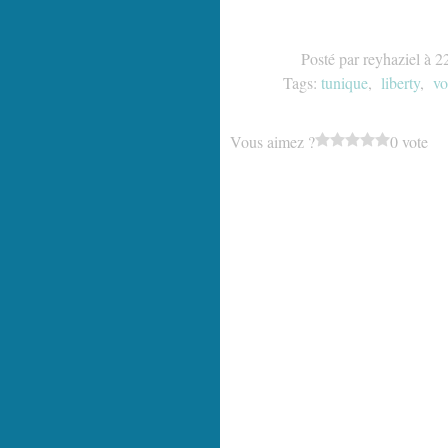
Posté par reyhaziel à 2
Tags:
tunique
,
liberty
,
vo
Vous aimez ?
0 vote