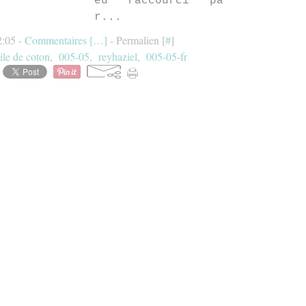
eu raccourci pa
r...
2:05 -
Commentaires [
…
]
- Permalien [
#
]
ile de coton
,
005-05
,
reyhaziel
,
005-05-fr