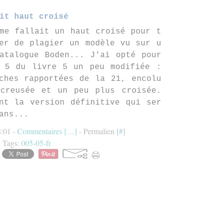
it haut croisé
me fallait un haut croisé pour t
er de plagier un modèle vu sur u
atalogue Boden... J'ai opté pour
 5 du livre 5 un peu modifiée :
ches rapportées de la 21, encolu
creusée et un peu plus croisée.
nt la version définitive qui ser
ans...
8:01 -
Commentaires [
…
]
- Permalien [
#
]
Tags:
005-05-fr