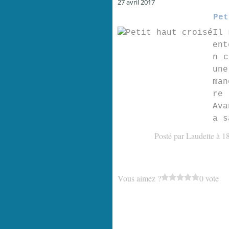
27 avril 2017
Pet
Il 
ent
n c
une
man
re 
Ava
a s
Posté par Laudette à 1
Vous aimez ?
0 vote