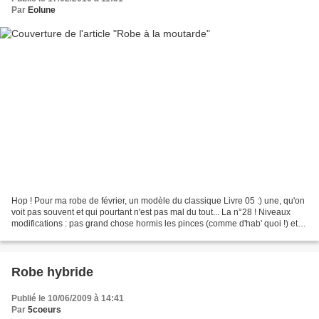
Par
Eolune
Hop ! Pour ma robe de février, un modèle du classique Livre 05 :) une, qu'on
voit pas souvent et qui pourtant n'est pas mal du tout... La n°28 ! Niveaux
modifications : pas grand chose hormis les pinces (comme d'hab' quoi !) et le
fait que je n'ai pas...
Robe hybride
Publié le 10/06/2009 à 14:41
Par
5coeurs