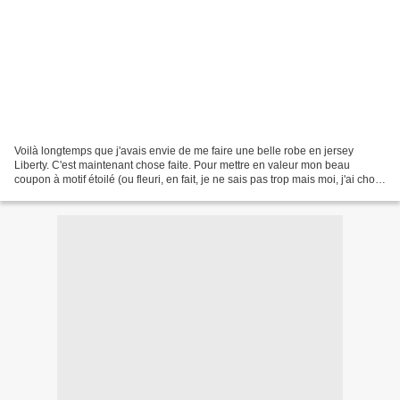
Voilà longtemps que j'avais envie de me faire une belle robe en jersey
Liberty. C'est maintenant chose faite. Pour mettre en valeur mon beau
coupon à motif étoilé (ou fleuri, en fait, je ne sais pas trop mais moi, j'ai choisi
de voir ça comme des étoiles),...