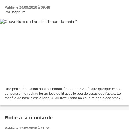
Publié le 20/09/2010 à 09:48
Par
steph_m
Une petite réalisation pas mal bidouillée pour arriver à faire quelque chose
qui puisse me réchauffer au levé du lit avec le peu de tissus que j'avais. Le
modèle de base c'est la robe 28 du livre Otona no couture one piece smoke
blouse. Plus de détail...
Robe à la moutarde
Publié le 17/02/2010 à 11:51