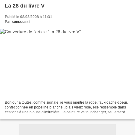
La 28 du livre V
Publié le 08/03/2008 à 11:31
Par
sensoussi
Bonjour à toutes, comme signalé, je vous montre la robe, faux-cache-coeur,
confectionnée en popeline blanche , biais vieux rose, elle ressemble dans
ces tons à une blouse d'infirmière. La ceinture va tout changer, seulement
voilà, COMMENT FAIRE, pour...