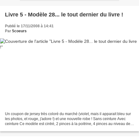
Livre 5 - Modèle 28... le tout dernier du livre !
Publié le 17/11/2008 à 14:41
Par
5coeurs
Un coupon de jersey très coloré du marché (violet, mais il apparait bleu sur
les photos, et rouge, j'adore !) et une nouvelle robe ! Sans ceinture Avec
ceinture Ce modèle est cintré, 2 pinces à la poitrine, 4 pinces au niveau de
la taille devant et dans...