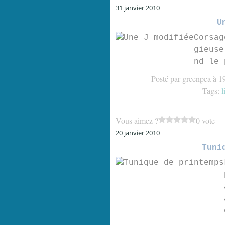
31 janvier 2010
U
Corsag
gieuse
nd le 
Posté par greenpea à 1
Tags:
l
Vous aimez ?
0 vote
20 janvier 2010
Tuni