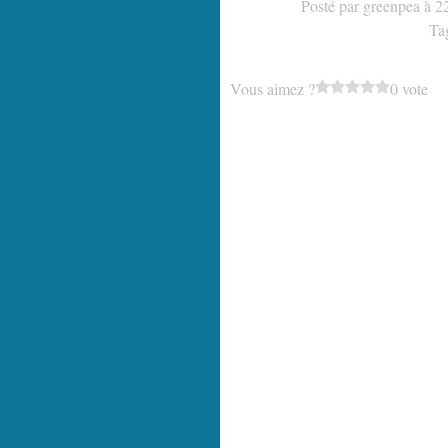
Posté par greenpea à 2
Ta
Vous aimez ?
0 vote