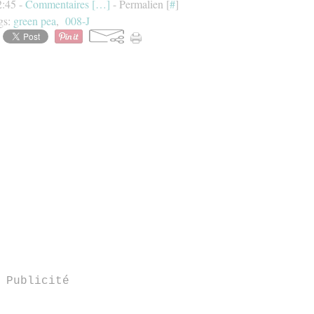
2:45 -
Commentaires [
…
]
- Permalien [
#
]
gs:
green pea
,
008-J
Publicité