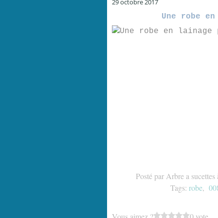
29 octobre 2017
Une robe en
Posté par Arbre a sucettes
Tags:
robe
,
00
Vous aimez ?
0 vote