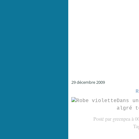
29 décembre 2009
R
Dans un
algré t
Posté par greenpea à 0
Ta