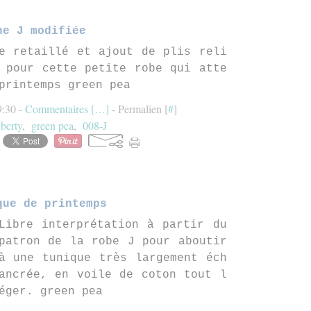
ne J modifiée
e retaillé et ajout de plis reli
 pour cette petite robe qui atte
printemps green pea
9:30 -
Commentaires [
…
]
- Permalien [
#
]
iberty
,
green pea
,
008-J
que de printemps
Libre interprétation à partir du
patron de la robe J pour aboutir
à une tunique très largement éch
ancrée, en voile de coton tout l
éger. green pea