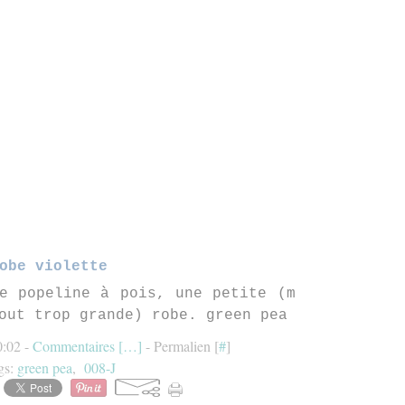
obe violette
e popeline à pois, une petite (m
out trop grande) robe. green pea
0:02 -
Commentaires [
…
]
- Permalien [
#
]
gs:
green pea
,
008-J