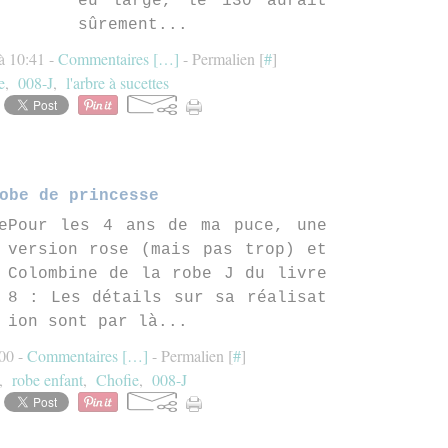
eu large, le 130 aurait
sûrement...
 à 10:41 -
Commentaires [
…
]
- Permalien [
#
]
e
,
008-J
,
l'arbre à sucettes
obe de princesse
Pour les 4 ans de ma puce, une
version rose (mais pas trop) et
Colombine de la robe J du livre
8 : Les détails sur sa réalisat
ion sont par là...
:00 -
Commentaires [
…
]
- Permalien [
#
]
,
robe enfant
,
Chofie
,
008-J