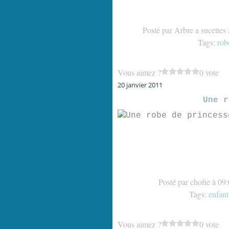
Posté par Arbre a sucettes
Tags:
rob
Vous aimez ?
0 vote
20 janvier 2011
Une r
Posté par chofie à 09
Tags:
enfant
Vous aimez ?
0 vote