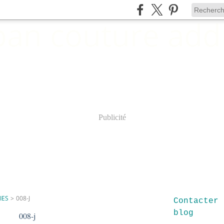
Publicité
IES
>
008-J
Contacter 
blog
008-j