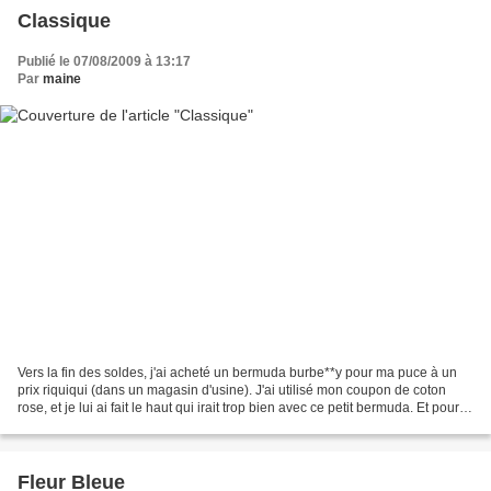
Classique
Publié le 07/08/2009 à 13:17
Par
maine
Vers la fin des soldes, j'ai acheté un bermuda burbe**y pour ma puce à un
prix riquiqui (dans un magasin d'usine). J'ai utilisé mon coupon de coton
rose, et je lui ai fait le haut qui irait trop bien avec ce petit bermuda. Et pour
compléter la tenue,...
Fleur Bleue