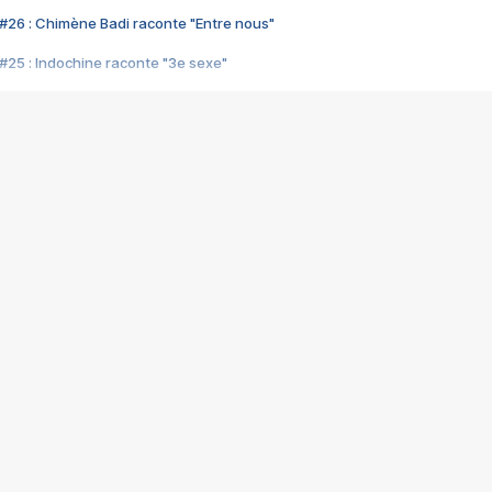
#26 : Chimène Badi raconte "Entre nous"
#25 : Indochine raconte "3e sexe"
#24 : Zaho raconte "C'est chelou"
#23 : Patrick Bruel raconte "Au café des délices"
#22 : Kyo raconte "Le chemin"
#21 : Nolwenn Leroy raconte "Cassé"
#20 : Patrick Hernandez raconte "Born to be alive"
#19 : Lorie raconte "Près de moi"
#18 : Michael Jones raconte "A nos actes manqués" (avec Jean-Jacque
#17 : Khaled raconte "Aïcha"
#16 : Corneille raconte "Parce qu'on vient de loin"
#15 : Indochine raconte "L'aventurier"