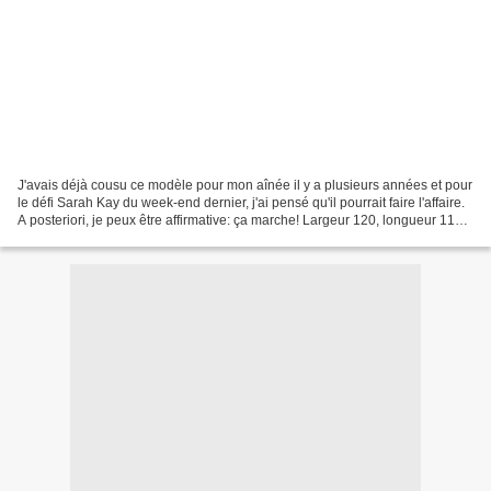
J'avais déjà cousu ce modèle pour mon aînée il y a plusieurs années et pour
le défi Sarah Kay du week-end dernier, j'ai pensé qu'il pourrait faire l'affaire.
A posteriori, je peux être affirmative: ça marche! Largeur 120, longueur 110
pour pouvoir faire...