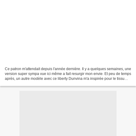
Ce patron m'attendait depuis l'année dernière. Il y a quelques semaines, une
version super sympa vue ici même a fait resurgir mon envie. Et peu de temps
après, un autre modèle avec ce liberty Dunvina m'a inspirée pour le tissu
que je devais utiliser pour...