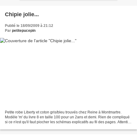
Chipie jolie...
Publié le 18/09/2009 à 21:12
Par
petitepucepin
Petite robe Liberty et coton gris/bleu trouvés chez Reine à Montmartre.
Modèle 'm' du livre 8 en taille 100 pour un 2ans et demi. Rien de compliqué
si ce n'est qu'il faut piocher les schémas explicatifs au fil des pages. Attention
! ce modèle est magique...il...