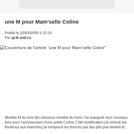
une M pour Mam'selle Coline
Publié le 20/04/2009 à 22:10
Par
gcik and co
Modèle M du livre 8(ci dessous modèle du livre) J'ai inauguré mon nouveau
livre pour l'anniversaire d'une petite Coline.Côté modification,j'ai enlevé les
froufrous aux manches,j'ai remplacé les fronces par des plis plat devant et
derrière,je n'ai pas...