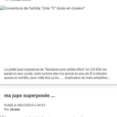
La petite jupe superposé de "Basiques pour petites filles" en 110.Elle me
parait un peu courte, mais comme elle m'a donné en peu de fil à retordre
quand on est têtu, pour cette fois ca ira. ..... Explication de mais péripéties
par là Bonne journée!
ma jupe superposée ...
Publié le 08/11/2010 à 04:53
Par
zicane