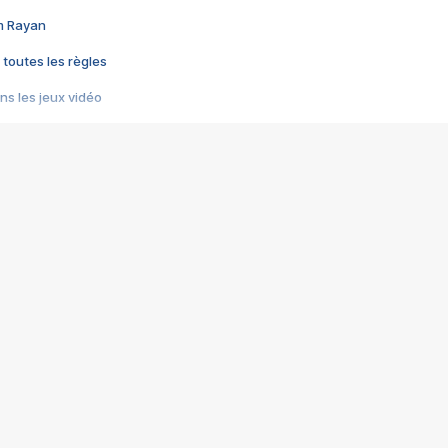
im Rayan
 toutes les règles
s les jeux vidéo
us choquant de Rockstar ? - Le scandale BULLY
e plus moche de Steam
du RÊVE tourne au CAUCHEMAR
pendant 8 heures
it… à tort
umiliés par un jeu vidéo
ire - Final Fantasy 8
ti un empire - Age of Empires
story DOFUS