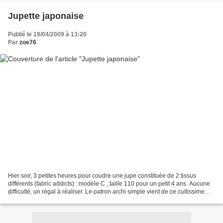
Jupette japonaise
Publié le 19/04/2009 à 13:20
Par
zoe76
Hier soir, 3 petites heures pour coudre une jupe constituée de 2 tissus
différents (fabric addicts) : modèle C , taille 110 pour un petit 4 ans. Aucune
difficulté, un régal à réaliser. Le patron archi simple vient de ce cultissime
livre 16 ( acheté chez...