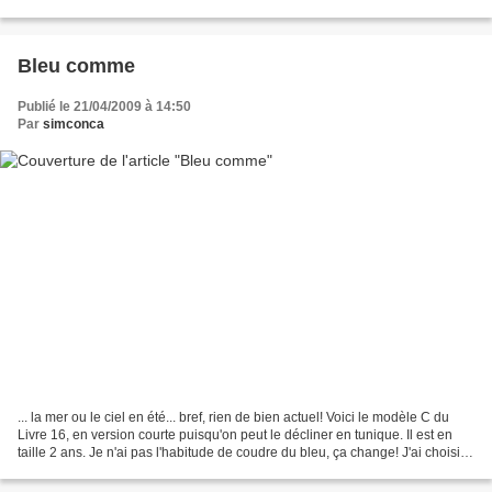
Bleu comme
Publié le 21/04/2009 à 14:50
Par
simconca
... la mer ou le ciel en été... bref, rien de bien actuel! Voici le modèle C du
Livre 16, en version courte puisqu'on peut le décliner en tunique. Il est en
taille 2 ans. Je n'ai pas l'habitude de coudre du bleu, ça change! J'ai choisi
du liberty Snug...