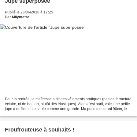
Jupe superposée
Publié le 26/06/2010 à 17:25
Par
Milymetre
Pour la rentrée, la maîtresse a dit des vêtements pratiques (pas de fermeture
éclaire, ni de bouton, plutôt des élastiques). Alors c'est parti, voici une petite
jupe à enfiler toute seule comme une grande. Ma puce mesurant 90cm, le 90
aurait était juste...
Froufrouteuse à souhaits !