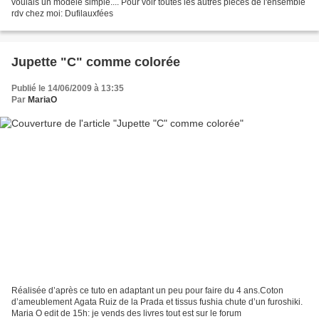
voulais un modèle simple.... Pour voir toutes les autres pièces de l'ensemble
rdv chez moi: Dufilauxfées
Jupette "C" comme colorée
Publié le 14/06/2009 à 13:35
Par
MariaO
Réalisée d’après ce tuto en adaptant un peu pour faire du 4 ans.Coton
d’ameublement Agata Ruiz de la Prada et tissus fushia chute d’un furoshiki.
Maria O edit de 15h: je vends des livres tout est sur le forum