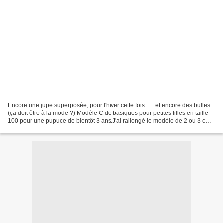
Encore une jupe superposée, pour l'hiver cette fois...... et encore des bulles
(ça doit être à la mode ?) Modèle C de basiques pour petites filles en taille
100 pour une pupuce de bientôt 3 ans.J'ai rallongé le modèle de 2 ou 3 cm.
Tissu à bulles de chez...