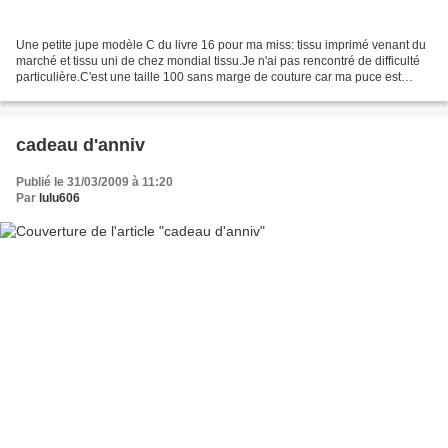
Une petite jupe modèle C du livre 16 pour ma miss: tissu imprimé venant du
marché et tissu uni de chez mondial tissu.Je n'ai pas rencontré de difficulté
particulière.C'est une taille 100 sans marge de couture car ma puce est
grande mais pas épaisse et...
cadeau d'anniv
Publié le 31/03/2009 à 11:20
Par
lulu606