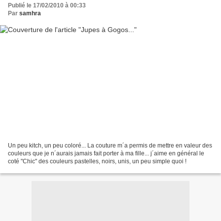
Publié le 17/02/2010 à 00:33
Par
samhra
Un peu kitch, un peu coloré... La couture m´a permis de mettre en valeur des
couleurs que je n´aurais jamais fait porter à ma fille... j´aime en général le
coté "Chic" des couleurs pastelles, noirs, unis, un peu simple quoi !