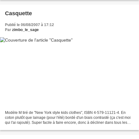
Casquette
Publié le 06/08/2007 à 17:12
Par
zimbo_le_sage
Modèle M tiré de "New York style kids clothes", ISBN 4-579-11121-4. En
coton plutôt que lainage (pour l'été) bordé d'un biais contrasté (ça c'est moi
qui l'ai rajouté). Super facile à faire encore, donc à décliner dans tous les
tissus pour assortir aux...