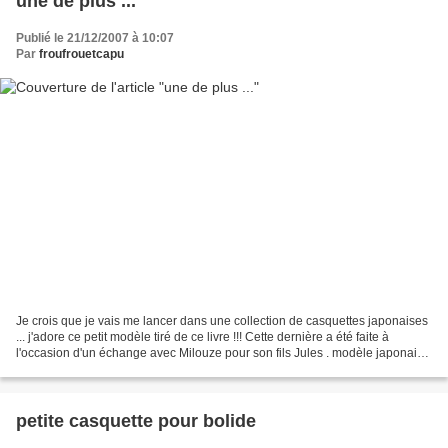
une de plus ...
Publié le 21/12/2007 à 10:07
Par
froufrouetcapu
Je crois que je vais me lancer dans une collection de casquettes japonaises
... j'adore ce petit modèle tiré de ce livre !!! Cette dernière a été faite à
l'occasion d'un échange avec Milouze pour son fils Jules . modèle japonais,
velours bleu marine et...
petite casquette pour bolide