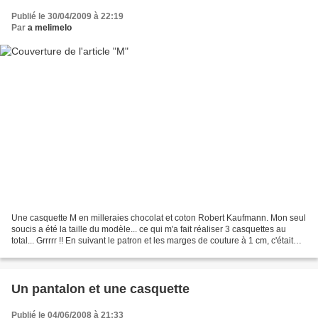
Publié le 30/04/2009 à 22:19
Par
a melimelo
Une casquette M en milleraies chocolat et coton Robert Kaufmann. Mon seul
soucis a été la taille du modèle... ce qui m'a fait réaliser 3 casquettes au
total... Grrrrr !! En suivant le patron et les marges de couture à 1 cm, c'était
presque trop grand...
Un pantalon et une casquette
Publié le 04/06/2008 à 21:33