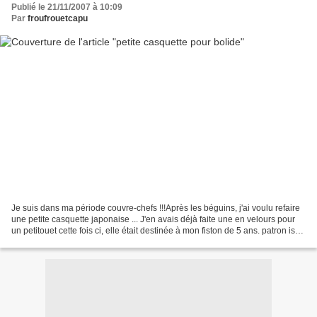
Publié le 21/11/2007 à 10:09
Par
froufrouetcapu
Je suis dans ma période couvre-chefs !!!Après les béguins, j'ai voulu refaire
une petite casquette japonaise ... J'en avais déjà faite une en velours pour
un petitouet cette fois ci, elle était destinée à mon fiston de 5 ans. patron issu
du livre 23 Sauf...