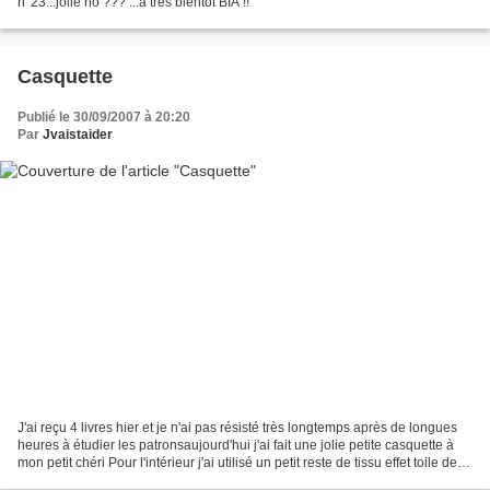
n°23...jolie no ??? ...a très bientôt BIA !!
Casquette
Publié le 30/09/2007 à 20:20
Par
Jvaistaider
J'ai reçu 4 livres hier et je n'ai pas résisté très longtemps après de longues
heures à étudier les patronsaujourd'hui j'ai fait une jolie petite casquette à
mon petit chéri Pour l'intérieur j'ai utilisé un petit reste de tissu effet toile de
Jouy. Je...