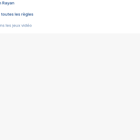
im Rayan
 toutes les règles
s les jeux vidéo
us choquant de Rockstar ? - Le scandale BULLY
e plus moche de Steam
du RÊVE tourne au CAUCHEMAR
pendant 8 heures
it… à tort
umiliés par un jeu vidéo
ire - Final Fantasy 8
ti un empire - Age of Empires
story DOFUS
tard, il crée l'un des pires jeux de tous les temps, MindsEye.