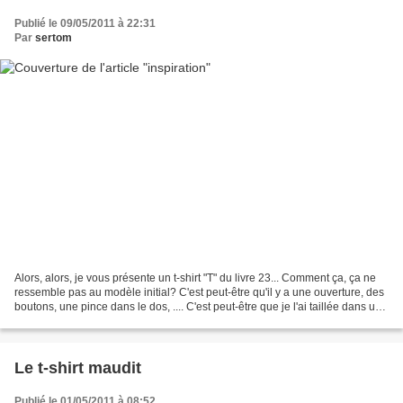
Publié le 09/05/2011 à 22:31
Par
sertom
Alors, alors, je vous présente un t-shirt "T" du livre 23... Comment ça, ça ne
ressemble pas au modèle initial? C'est peut-être qu'il y a une ouverture, des
boutons, une pince dans le dos, .... C'est peut-être que je l'ai taillée dans une
chemise taille...
Le t-shirt maudit
Publié le 01/05/2011 à 08:52