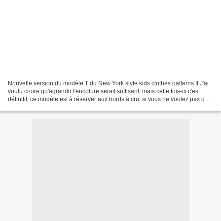
Nouvelle version du modèle T du New York style kids clothes patterns II J'ai
voulu croire qu'agrandir l'encolure serait suffisant, mais cette fois-ci c'est
définitif, ce modèle est à réserver aux bords à cru, si vous ne voulez pas que
votre marin d'eau...