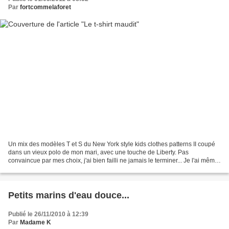
Par
fortcommelaforet
Un mix des modèles T et S du New York style kids clothes patterns II coupé
dans un vieux polo de mon mari, avec une touche de Liberty. Pas
convaincue par mes choix, j'ai bien failli ne jamais le terminer... Je l'ai même
maudit en découvrant LA tâche de...
Petits marins d'eau douce...
Publié le 26/11/2010 à 12:39
Par
Madame K