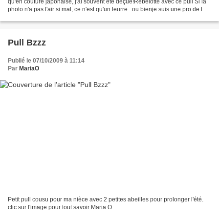
qu'en couture japonaise, j'ai souvent été déçue!Rebelotte avec ce pull Si la
photo n'a pas l'air si mal, ce n'est qu'un leurre...ou bienje suis une pro de la
photo... à défaut d'en...
Pull Bzzz
Publié le 07/10/2009 à 11:14
Par
MariaO
Petit pull cousu pour ma nièce avec 2 petites abeilles pour prolonger l'été.
clic sur l'image pour tout savoir Maria O