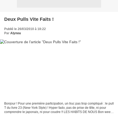
Deux Pulls Vite Faits !
Publié le 26/03/2010 à 18:22
Par
Alynou
Bonjour ! Pour une première participation, un truc pas trop compliqué : le pull
T du livre 23 (New-York Style) ! Hyper fado, pas de prise de tête, ni pour
comprendre le japonais, ni pour coudre !! LES HABITS DE NOUS Bon week-
end à tous et toutes ! :)