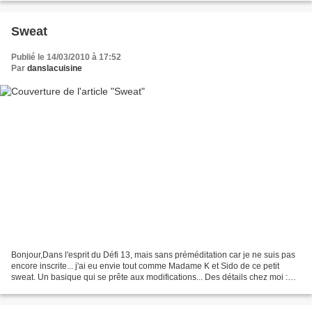
Sweat
Publié le 14/03/2010 à 17:52
Par
danslacuisine
Bonjour,Dans l'esprit du Défi 13, mais sans préméditation car je ne suis pas
encore inscrite... j'ai eu envie tout comme Madame K et Sido de ce petit
sweat. Un basique qui se prête aux modifications... Des détails chez moi :
L'atelier de fil en aigui...