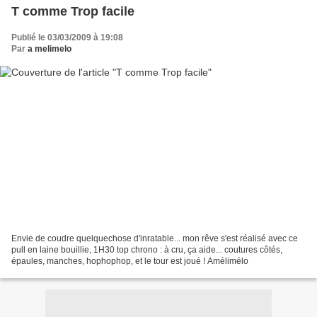
T comme Trop facile
Publié le 03/03/2009 à 19:08
Par
a melimelo
Envie de coudre quelquechose d'inratable... mon rêve s'est réalisé avec ce
pull en laine bouillie, 1H30 top chrono : à cru, ça aide... coutures côtés,
épaules, manches, hophophop, et le tour est joué ! Amélimélo