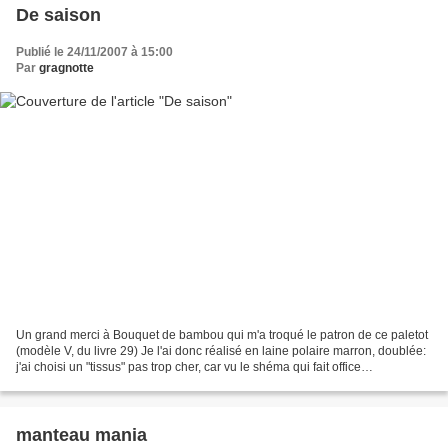
De saison
Publié le 24/11/2007 à 15:00
Par
gragnotte
Un grand merci à Bouquet de bambou qui m'a troqué le patron de ce paletot
(modèle V, du livre 29) Je l'ai donc réalisé en laine polaire marron, doublée:
j'ai choisi un "tissus" pas trop cher, car vu le shéma qui fait office
d'explications... hum! c'était...
manteau mania