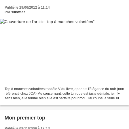
Publié le 29/06/2012 à 11:14
Par
silkwear
Top à manches volantées modèle V du livre japonais l'élégance du noir (non
référencé chez JCA) Me concernant, cette tunique est juste géniale, je m'y
sens bien, elle tombe bien elle est parfaite pour moi. J'ai coupé la taille XL
avec 2cm de marge de couture...
Mon premier top
Publié le 09/11/2009 à 12:13