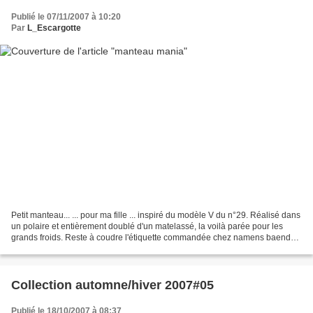
Publié le 07/11/2007 à 10:20
Par
L_Escargotte
Petit manteau... ... pour ma fille ... inspiré du modèle V du n°29. Réalisé dans
un polaire et entièrement doublé d'un matelassé, la voilà parée pour les
grands froids. Reste à coudre l'étiquette commandée chez namens baender
( Merci La Libellule!). Moi,...
Collection automne/hiver 2007#05
Publié le 18/10/2007 à 08:37