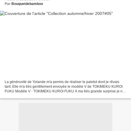
Par
Bouquetdebamboo
La générosité de Yolande m'a permis de réaliser le paletot dont je rêvais
tant. Elle m'a très gentillement envoyée le modèle V de TOKIMEKU KUROI
FUKU Modèle V - TOKIMEKU KUROI FUKU A ma très grande surprise je n'ai
eu aucune difficulté à le réaliser !...