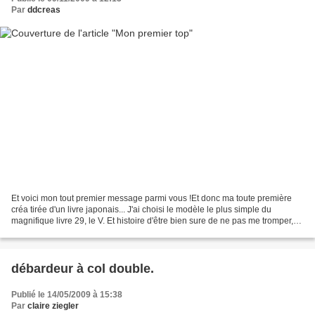
Par
ddcreas
Et voici mon tout premier message parmi vous !Et donc ma toute première
créa tirée d'un livre japonais... J'ai choisi le modèle le plus simple du
magnifique livre 29, le V. Et histoire d'être bien sure de ne pas me tromper,
j'ai supprimé les petits "volants"...
débardeur à col double.
Publié le 14/05/2009 à 15:38
Par
claire ziegler