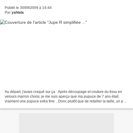
Publié le 30/09/2009 à 14:44
Par
yahlala
Au départ, j'avais craqué sur ça : Après découpage et couture du tissu en
velours marron choisi, je me suis aperçu que ma pupuce de 7 ans était
vraiment une pupuce extra fine ...Donc plutôt que de retailler la taille, un peu
flemmarde ? j'ai cousu une...