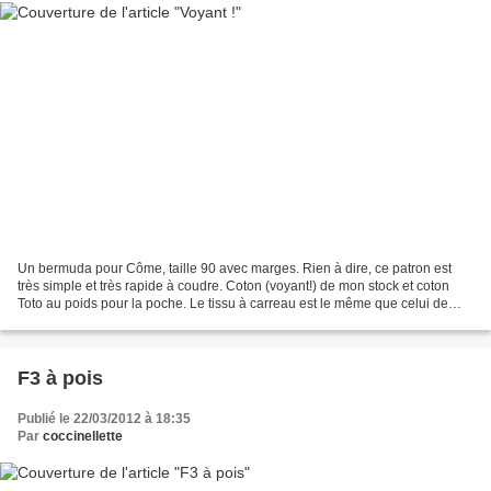
Un bermuda pour Côme, taille 90 avec marges. Rien à dire, ce patron est
très simple et très rapide à coudre. Coton (voyant!) de mon stock et coton
Toto au poids pour la poche. Le tissu à carreau est le même que celui de
l'Alioth du livre "Grains de couture"...
F3 à pois
Publié le 22/03/2012 à 18:35
Par
coccinellette