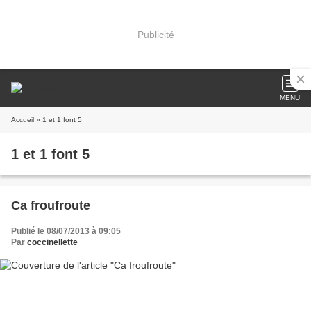
Publicité
MENU
Accueil
» 1 et 1 font 5
1 et 1 font 5
Ca froufroute
Publié le 08/07/2013 à 09:05
Par
coccinellette