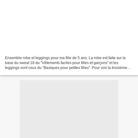
Ensemble robe et leggings pour ma fille de 5 ans. La robe est faite sur la
base du sweat 18 du "Vêtements faciles pour filles et garçons" et les
leggings sont ceux du "Basiques pour petites filles". Pour voir la troisième
pièce de l'ensemble c'est ic...