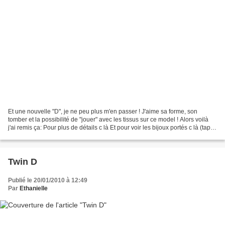
Et une nouvelle "D", je ne peu plus m'en passer ! J'aime sa forme, son
tomber et la possibilité de "jouer" avec les tissus sur ce model ! Alors voilà
j'ai remis ça: Pour plus de détails c là Et pour voir les bijoux portés c là (tapez
le code bienvenue...
Twin D
Publié le 20/01/2010 à 12:49
Par
Ethanielle