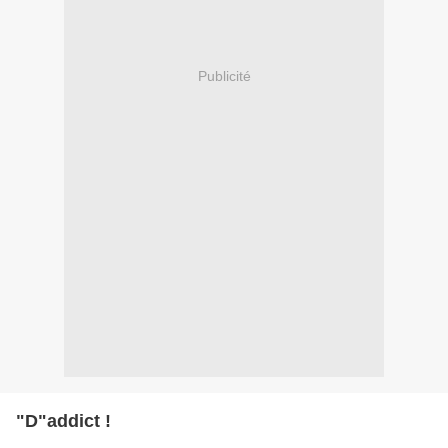
Publicité
"D"addict !