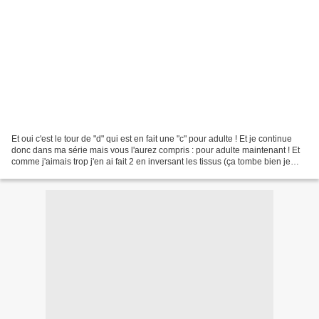
Et oui c'est le tour de "d" qui est en fait une "c" pour adulte ! Et je continue
donc dans ma série mais vous l'aurez compris : pour adulte maintenant ! Et
comme j'aimais trop j'en ai fait 2 en inversant les tissus (ça tombe bien je
devais faire un kdo...