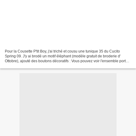
Pour la Cousette P'tit Boy, j'ai triché et cousu une tunique 35 du Cucito
Spring 09. J'y ai brodé un motif éléphant (modèle gratuit de broderie d'
Ottobre), ajouté des boutons décoratifs : Vous pouvez voir l'ensemble porté
chez les 3 petits cochons.