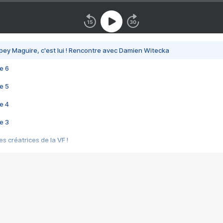
bey Maguire, c'est lui ! Rencontre avec Damien Witecka
e 6
e 5
e 4
e 3
s créatrices de la VF !
e 2
e 1
e Mektoub My Love arrive enfin ! Rencontre avec Shaïn Boumedine et Sal
i : après Toni en famille