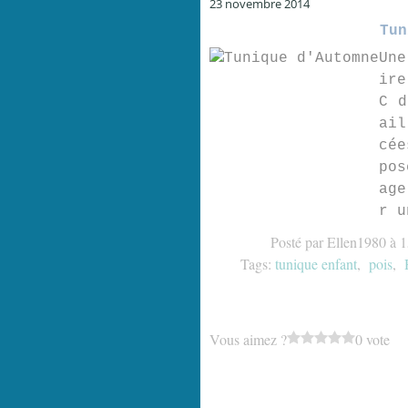
23 novembre 2014
Tun
Une
ire
C d
ail
cée
pos
age
r u
Posté par Ellen1980 à 
Tags:
tunique enfant
,
pois
,
Vous aimez ?
0 vote