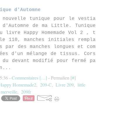
ique d'Automne
 nouvelle tunique pour le vestia
 d'Automne de ma Little. Tunique
u livre Happy Homemade Vol 2 , t
le 110, manches initiales rempla
s par des manches longues et com
ées d'un mélange de tissus. Cors
 du devant modifié pour fermé pa
n...
15:36 -
Commentaires [
…
]
- Permalien [
#
]
Happy Homemade2
,
209-C
,
Livre 209
,
little
merveille
,
209fr