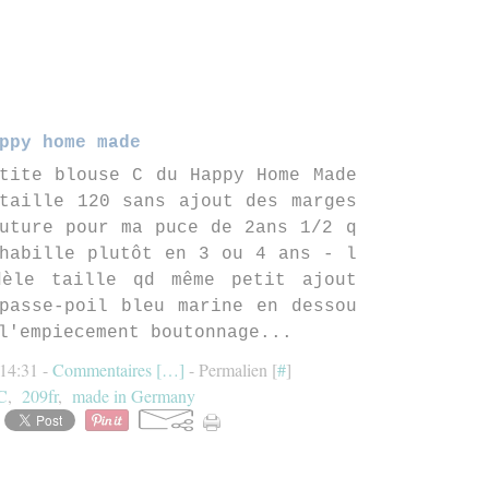
ppy home made
tite blouse C du Happy Home Made
taille 120 sans ajout des marges
uture pour ma puce de 2ans 1/2 q
habille plutôt en 3 ou 4 ans - l
dèle taille qd même petit ajout
passe-poil bleu marine en dessou
l'empiecement boutonnage...
 14:31 -
Commentaires [
…
]
- Permalien [
#
]
C
,
209fr
,
made in Germany