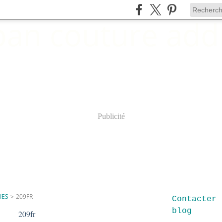
Publicité
IES
>
209FR
Contacter 
blog
209fr