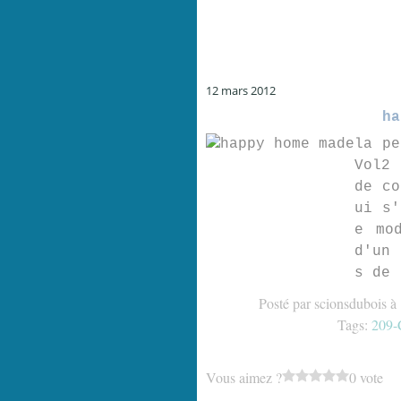
12 mars 2012
ha
la pe
Vol2 
de co
ui s'
e mo
d'un 
s de 
Posté par scionsdubois à
Tags:
209-
Vous aimez ?
0 vote