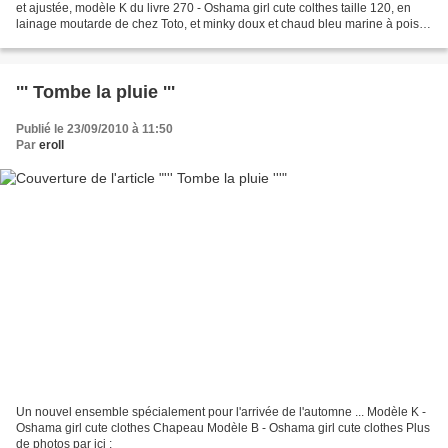
et ajustée, modèle K du livre 270 - Oshama girl cute colthes taille 120, en
lainage moutarde de chez Toto, et minky doux et chaud bleu marine à pois
blancs de la boutique, petite...
''' Tombe la pluie '''
Publié le 23/09/2010 à 11:50
Par
eroll
Un nouvel ensemble spécialement pour l'arrivée de l'automne ... Modèle K -
Oshama girl cute clothes Chapeau Modèle B - Oshama girl cute clothes Plus
de photos par ici :