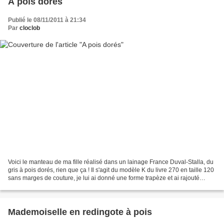
A pois dorés
Publié le 08/11/2011 à 21:34
Par
cloclob
Voici le manteau de ma fille réalisé dans un lainage France Duval-Stalla, du
gris à pois dorés, rien que ça ! Il s'agit du modèle K du livre 270 en taille 120
sans marges de couture, je lui ai donné une forme trapèze et ai rajouté
poches et noeuds par...
Mademoiselle en redingote à pois