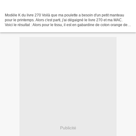
Modèle K du livre 270 Voilà que ma poulette a besoin d'un petit manteau
pour le printemps. Alors c'est parti, j'ai dégaigné le livre 270 et ma MAC.
Voici le résultat : Alors pour le tissu, il est en gabardine de coton orange de
chez WOWO et doublé en...
Publicité