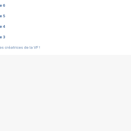
e 6
e 5
e 4
e 3
s créatrices de la VF !
e 2
e 1
e Mektoub My Love arrive enfin ! Rencontre avec Shaïn Boumedine et Sal
i : après Toni en famille
elle réalise le bouleversant Dites lui que je l'aime
ais ! Rencontre autour de Vie privée de Rebecca Zlotowski
 de Marguerite, Grave... Rencontre avec Ella Rumpf