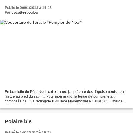
Publié le 06/01/2013 à 14:48
Par
cocotteetloulou
En bon lutin du Père Noël, cette année j'ai préparé des déguisements pour
mettre au pied du sapin... Pour mon grand, la tenue de pompier était
composée de : * la redingote K du livre Mademoiselle :Taille 105 + marge
(mais j'aurai pu prendre une taille...
Polaire bis
Publié le 14/11/2012 à 16:25