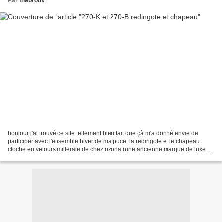
Par
thabroux
bonjour j'ai trouvé ce site tellement bien fait que çà m'a donné envie de
participer avec l'ensemble hiver de ma puce: la redingote et le chapeau
cloche en velours milleraie de chez ozona (une ancienne marque de luxe en
pret-à-porter enfant , les couleurs...