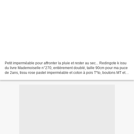
Petit imperméable pour affronter la pluie et rester au sec... Redingote k issu
du livre Mademoiselle n°270, entièrement doublé, taille 90cm pour ma puce
de 2ans, tissu rose pastel imperméable et coton à pois T*to, boutons MT et
marché Pour voir l'ensemble...