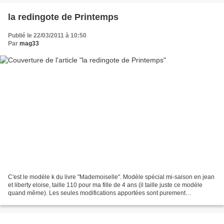
la redingote de Printemps
Publié le 22/03/2011 à 10:50
Par
mag33
C'est le modèle k du livre "Mademoiselle". Modèle spécial mi-saison en jean
et liberty eloise, taille 110 pour ma fille de 4 ans (il taille juste ce modèle
quand même). Les seules modifications apportées sont purement
décoratives. Entrez les artistes