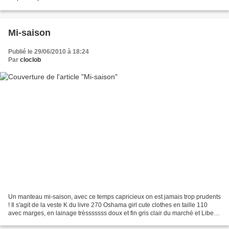
Mi-saison
Publié le 29/06/2010 à 18:24
Par
cloclob
Un manteau mi-saison, avec ce temps capricieux on est jamais trop prudents
! Il s'agit de la veste K du livre 270 Oshama girl cute clothes en taille 110
avec marges, en lainage trèsssssss doux et fin gris clair du marché et Liberty
Tatum prunelle de LD....