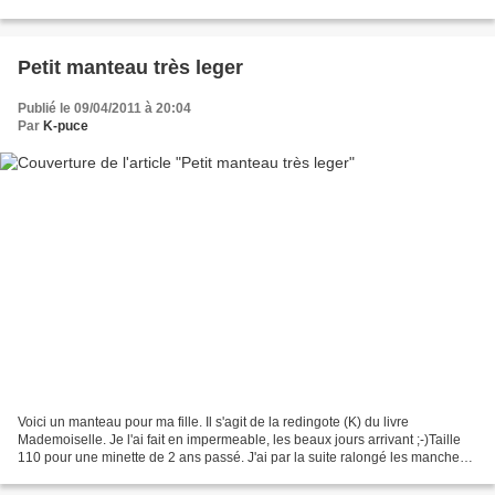
autour pour l'extérieur Boutons...
Petit manteau très leger
Publié le 09/04/2011 à 20:04
Par
K-puce
Voici un manteau pour ma fille. Il s'agit de la redingote (K) du livre
Mademoiselle. Je l'ai fait en impermeable, les beaux jours arrivant ;-)Taille
110 pour une minette de 2 ans passé. J'ai par la suite ralongé les manches
avec du tissu fleuri, car elles...