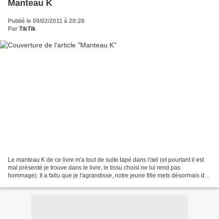
Manteau K
Publié le 09/02/2011 à 20:28
Par
TikTik
Le manteau K de ce livre m'a tout de suite tapé dans l'œil (et pourtant il est
mal présenté je trouve dans le livre, le tissu choisi ne lui rend pas
hommage). Il a fallu que je l'agrandisse, notre jeune fille mets désormais du
12 ans en haut. Et je voulais...