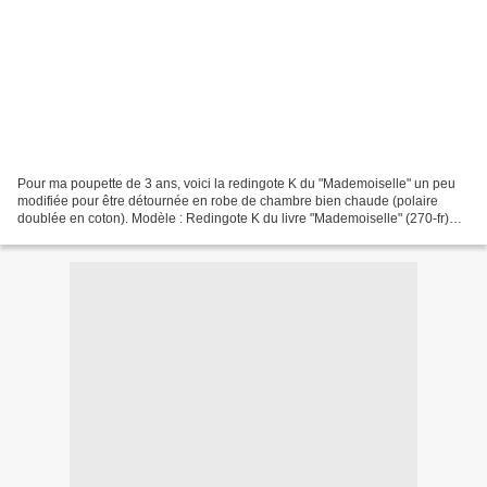
Pour ma poupette de 3 ans, voici la redingote K du "Mademoiselle" un peu
modifiée pour être détournée en robe de chambre bien chaude (polaire
doublée en coton). Modèle : Redingote K du livre "Mademoiselle" (270-fr)
Taille : 100 (pour une demoiselle qui...