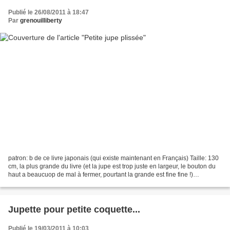
Publié le 26/08/2011 à 18:47
Par
grenouilliberty
patron: b de ce livre japonais (qui existe maintenant en Français) Taille: 130
cm, la plus grande du livre (et la jupe est trop juste en largeur, le bouton du
haut a beaucuop de mal à fermer, pourtant la grande est fine fine !)
Modifications :aucune Tissu:...
Jupette pour petite coquette...
Publié le 19/03/2011 à 10:03