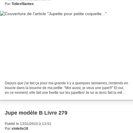
Par
Toilesfilantes
Depuis que j'ai fait ça pour ma grande il y a quelques semaines, j'entends en
boucle dans la bouche de ma petite: "Moi aussi, je veux une jupe!!!" Et oui,
en ce moment, elle fait une fixette sur les jupettes! Je lui ai donc fait la même
jupe que sa soeur...
Jupe modèle B Livre 279
Publié le 13/11/2010 à 13:51
Par
violette18