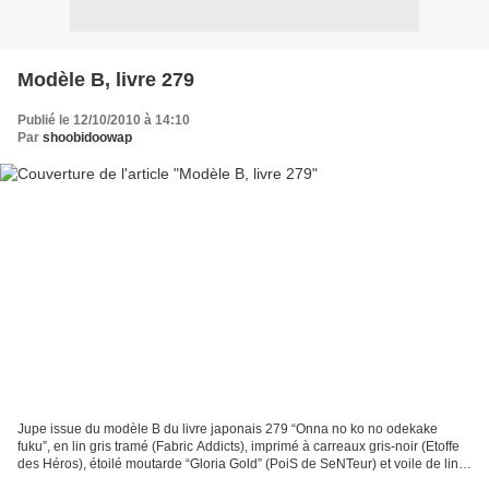
Modèle B, livre 279
Publié le 12/10/2010 à 14:10
Par
shoobidoowap
Jupe issue du modèle B du livre japonais 279 “Onna no ko no odekake
fuku”, en lin gris tramé (Fabric Addicts), imprimé à carreaux gris-noir (Etoffe
des Héros), étoilé moutarde “Gloria Gold” (PoiS de SeNTeur) et voile de lin
marron glacé turquoise (Fabric...