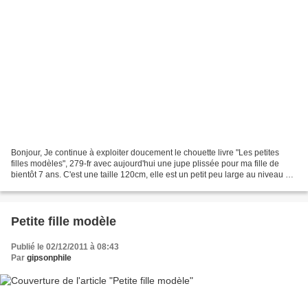
Bonjour, Je continue à exploiter doucement le chouette livre "Les petites
filles modèles", 279-fr avec aujourd'hui une jupe plissée pour ma fille de
bientôt 7 ans. C'est une taille 120cm, elle est un petit peu large au niveau de
la taille mais lui va...
Petite fille modèle
Publié le 02/12/2011 à 08:43
Par
gipsonphile