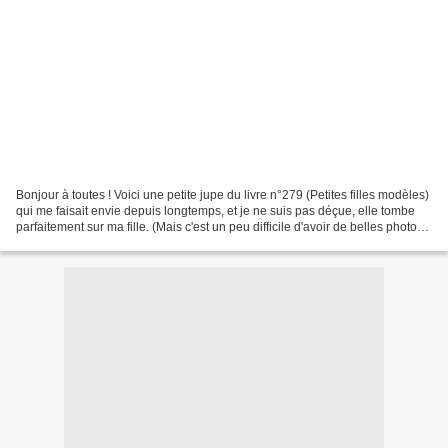
Bonjour à toutes ! Voici une petite jupe du livre n°279 (Petites filles modèles)
qui me faisait envie depuis longtemps, et je ne suis pas déçue, elle tombe
parfaitement sur ma fille. (Mais c'est un peu difficile d'avoir de belles photos
de la jupe portée...!)...