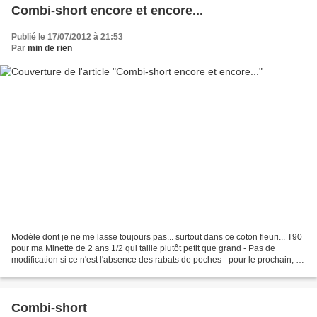
Combi-short encore et encore...
Publié le 17/07/2012 à 21:53
Par
min de rien
Modèle dont je ne me lasse toujours pas... surtout dans ce coton fleuri... T90
pour ma Minette de 2 ans 1/2 qui taille plutôt petit que grand - Pas de
modification si ce n'est l'absence des rabats de poches - pour le prochain, je
rajouterai quelques cm...
Combi-short