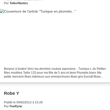
Par
Toilesfilantes
Bonjour à toutes! Voici ma dernière couture japonaise... Tunique L du Petites
filles modèles Taille 120 pour ma fille de 5 ans et demi Plumetis blanc Ma
petite mercerie Biais intérieurs aux emmanchures Biais gris Eurodif Biais
Liberty Mitsi gris Stragier...
Robe Y
Publié le 09/02/2012 à 23:28
Par
FeeRyne