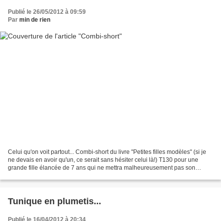
Publié le 26/05/2012 à 09:59
Par
min de rien
Celui qu'on voit partout... Combi-short du livre "Petites filles modèles" (si je
ne devais en avoir qu'un, ce serait sans hésiter celui là!) T130 pour une
grande fille élancée de 7 ans qui ne mettra malheureusement pas son
combi-short très très longtemps!...
Tunique en plumetis...
Publié le 16/04/2012 à 20:34