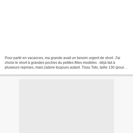
Pour partir en vacances, ma grande avait un besoin urgent de short. J'ai
choisi le short à grandes poches du petites filles modèles : déjà fait à
plusieurs reprises, mais j'adore toujours autant. Tissu Toto, taille 130 (pour
une fille de 1,25 m) rallongé...