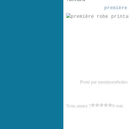
première
Posté par unemissenboites
Vous aimez ?
0 vote