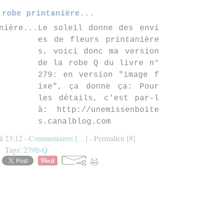
 robe printanière...
Le soleil donne des envi
es de fleurs printanière
s, voici donc ma version
de la robe Q du livre n°
279: en version "image f
ixe", ça donne ça: Pour
les détails, c'est par-l
à: http://unemissenboite
s.canalblog.com
 à 23:12 -
Commentaires [
…
]
- Permalien [
#
]
Tags:
279fr-Q