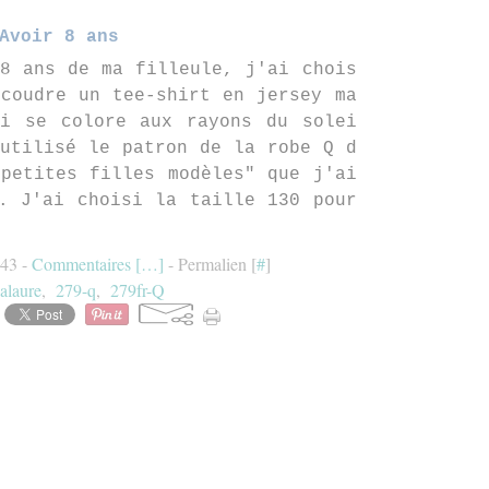
Avoir 8 ans
8 ans de ma filleule, j'ai chois
coudre un tee-shirt en jersey ma
ui se colore aux rayons du solei
utilisé le patron de la robe Q d
petites filles modèles" que j'ai
. J'ai choisi la taille 130 pour
:43 -
Commentaires [
…
]
- Permalien [
#
]
lalaure
,
279-q
,
279fr-Q