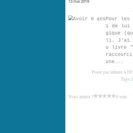
13 mai 2019
Pour les 
i de lui 
gique (q
l). J'ai 
u livre "
raccourci
une...
Posté par lalaure à 09
Tags:
Vous aimez ?
0 vote