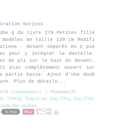
iration Gorjuss
obe q du livre 279 Petites fille
 modèles en taille 120 cm Modifi
atione : devant séparés en 2 piè
es pour y intégrer la dentelle.
as de pli sur le haut du devant,
li plat complètement ouvert sur
a partie basse. Ajout d'une doub
ure. Plus de détails...
10:48 -
Commentaires [
…
]
- Permalien [
#
]
fr
,
279fr-Q
,
Petits D'om
,
livre 279-q
,
livre 279fr-
,
petits filles modèles