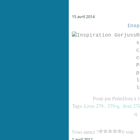
15 avril 2014
Insp
R
s
c
c
P
p
l
l
Posté par PetitsDom à 
Tags:
Livre 279
,
279-q
,
livre 279
q
Vous aimez ?
0 vote
1 avril 2012