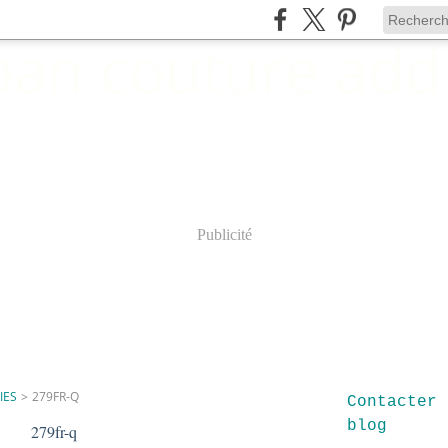
Publicité
IES
>
279FR-Q
Contacter 
blog
279fr-q