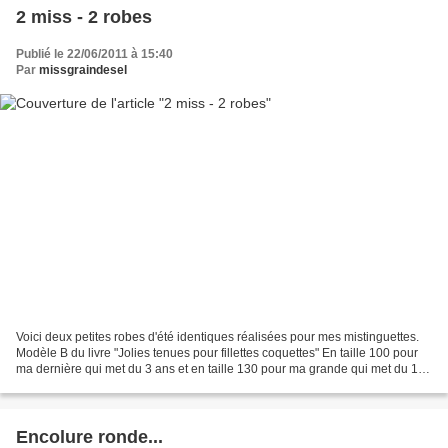
2 miss - 2 robes
Publié le 22/06/2011 à 15:40
Par
missgraindesel
Voici deux petites robes d'été identiques réalisées pour mes mistinguettes.
Modèle B du livre "Jolies tenues pour fillettes coquettes" En taille 100 pour
ma dernière qui met du 3 ans et en taille 130 pour ma grande qui met du 12
ans (ça passe, mais j'aurrais...
Encolure ronde...