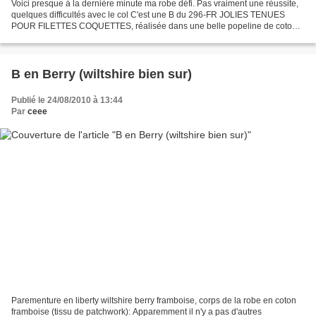
Voici presque à la dernière minute ma robe défi. Pas vraiment une réussite,
quelques difficultés avec le col C'est une B du 296-FR JOLIES TENUES
POUR FILETTES COQUETTES, réalisée dans une belle popeline de coton
rose fuchsia En 110 pour ma fille de 3...
B en Berry (wiltshire bien sur)
Publié le 24/08/2010 à 13:44
Par
ceee
Parementure en liberty wiltshire berry framboise, corps de la robe en coton
framboise (tissu de patchwork): Apparemment il n'y a pas d'autres