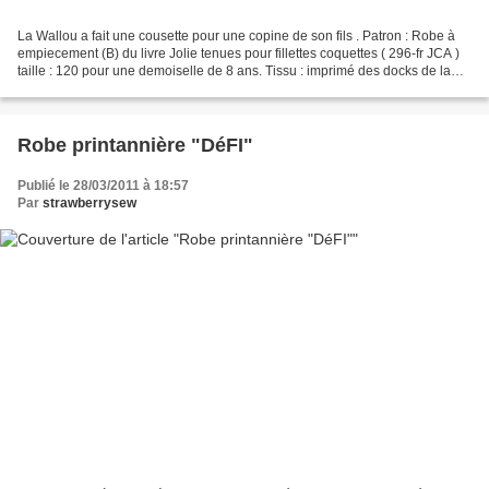
La Wallou a fait une cousette pour une copine de son fils . Patron : Robe à
empiecement (B) du livre Jolie tenues pour fillettes coquettes ( 296-fr JCA )
taille : 120 pour une demoiselle de 8 ans. Tissu : imprimé des docks de la
negresse à biarritz Complications...
Robe printannière "DéFI"
Publié le 28/03/2011 à 18:57
Par
strawberrysew