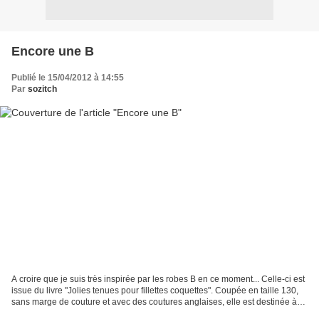
Encore une B
Publié le 15/04/2012 à 14:55
Par
sozitch
A croire que je suis très inspirée par les robes B en ce moment... Celle-ci est
issue du livre "Jolies tenues pour fillettes coquettes". Coupée en taille 130,
sans marge de couture et avec des coutures anglaises, elle est destinée à
ma fille qui fêtera...