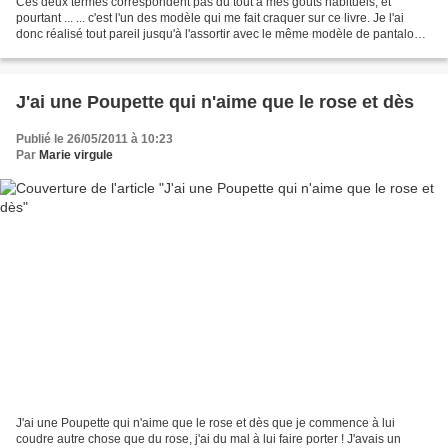
Ces deux termes correspondent pas du tout à mes goûts habituels, et
pourtant ... ... c'est l'un des modèle qui me fait craquer sur ce livre. Je l'ai
donc réalisé tout pareil jusqu'à l'assortir avec le même modèle de pantalon.
Modèles C et D du livre 296...
J'ai une Poupette qui n'aime que le rose et dès
Publié le 26/05/2011 à 10:23
Par
Marie virgule
J'ai une Poupette qui n'aime que le rose et dès que je commence à lui
coudre autre chose que du rose, j'ai du mal à lui faire porter ! J'avais un