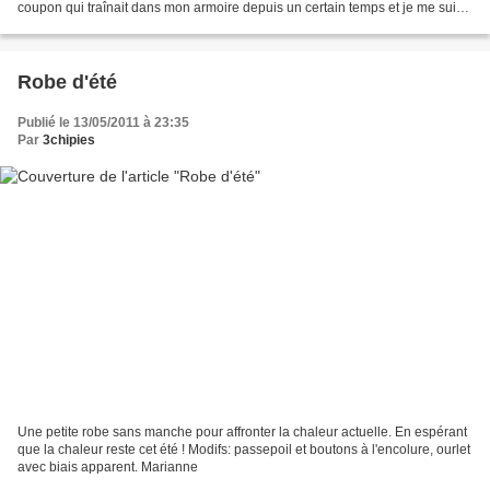
coupon qui traînait dans mon armoire depuis un certain temps et je me suis
dit que ce serait dommage de ne...
Robe d'été
Publié le 13/05/2011 à 23:35
Par
3chipies
Une petite robe sans manche pour affronter la chaleur actuelle. En espérant
que la chaleur reste cet été ! Modifs: passepoil et boutons à l'encolure, ourlet
avec biais apparent. Marianne