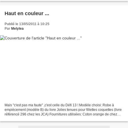
Haut en couleur ...
Publié le 13/05/2011 à 10:25
Par
Melylea
Mais "c'est pas ma faute" ,c'est celle du Défi 13 ! Modèle choisi: Robe à
empiècement (modèle B) du livre Jolies tenues pour fillettes coquettes (livre
référencé 296 chez les JCA) Fournitures utilisées: Coton orange de chez
Tissus en Dégriff , voile de...