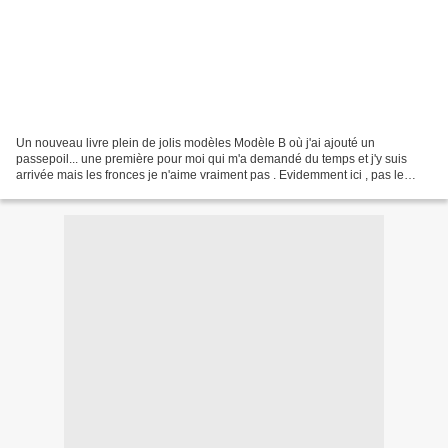
Un nouveau livre plein de jolis modèles Modèle B où j'ai ajouté un
passepoil... une première pour moi qui m'a demandé du temps et j'y suis
arrivée mais les fronces je n'aime vraiment pas . Evidemment ici , pas le
choix, puisque le modèle les imposait....