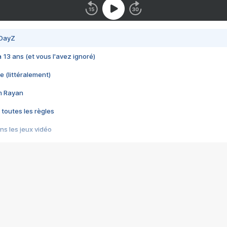
 DayZ
 a 13 ans (et vous l'avez ignoré)
e (littéralement)
im Rayan
 toutes les règles
s les jeux vidéo
us choquant de Rockstar ? - Le scandale BULLY
e plus moche de Steam
du RÊVE tourne au CAUCHEMAR
pendant 8 heures
it… à tort