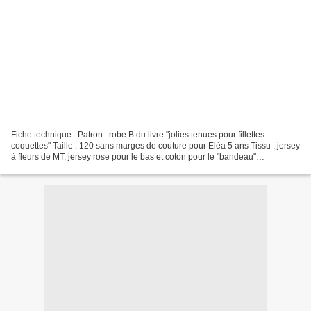
Fiche technique : Patron : robe B du livre "jolies tenues pour fillettes
coquettes" Taille : 120 sans marges de couture pour Eléa 5 ans Tissu : jersey
à fleurs de MT, jersey rose pour le bas et coton pour le "bandeau"
Modifications : rajout d'un volant...