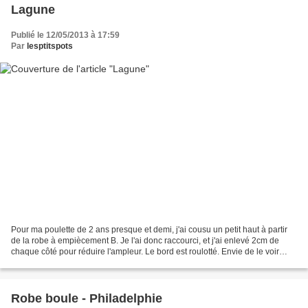
Lagune
Publié le 12/05/2013 à 17:59
Par
lesptitspots
Pour ma poulette de 2 ans presque et demi, j'ai cousu un petit haut à partir
de la robe à empiècement B. Je l'ai donc raccourci, et j'ai enlevé 2cm de
chaque côté pour réduire l'ampleur. Le bord est roulotté. Envie de le voir
porté? Ca se passe chez Les...
Robe boule - Philadelphie