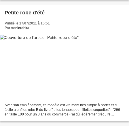
Petite robe d'été
Publié le 17/07/2011 à 15:51
Par
sonietchka
Avec son empiècement, ce modèle est vraiment très simple à porter et si
facile à enfiler. robe B du livre "jolies tenues pour fillettes coquettes" n°296
en taille 100 pour un 3 ans du commerce (j'ai dû légèrement réduire
l'empiècement après essayage :...