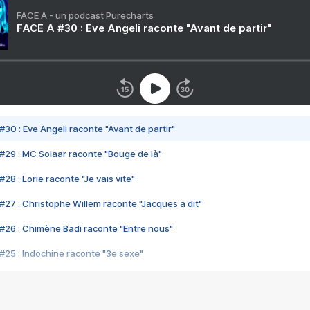
FACE A - un podcast Purecharts
FACE A #30 : Eve Angeli raconte "Avant de partir"
#30 : Eve Angeli raconte "Avant de partir"
#29 : MC Solaar raconte "Bouge de là"
28 : Lorie raconte "Je vais vite"
#27 : Christophe Willem raconte "Jacques a dit"
#26 : Chimène Badi raconte "Entre nous"
#25 : Indochine raconte "3e sexe"
#24 : Zaho raconte "C'est chelou"
#23 : Patrick Bruel raconte "Au café des délices"