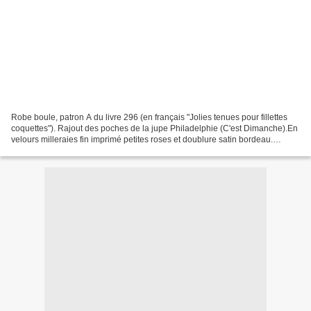
Robe boule, patron A du livre 296 (en français "Jolies tenues pour fillettes
coquettes"). Rajout des poches de la jupe Philadelphie (C'est Dimanche).En
velours milleraies fin imprimé petites roses et doublure satin bordeau.
cémamanlafée