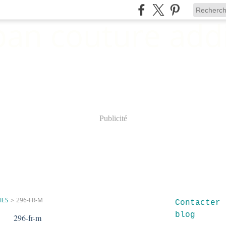
Publicité
IES
>
296-FR-M
Contacter 
blog
296-fr-m