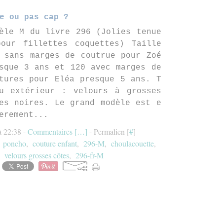
e ou pas cap ?
èle M du livre 296 (Jolies tenue
our fillettes coquettes) Taille
 sans marges de coutrue pour Zoé
sque 3 ans et 120 avec marges de
tures pour Eléa presque 5 ans. T
u extérieur : velours à grosses
es noires. Le grand modèle est e
erement...
à 22:38 -
Commentaires [
…
]
- Permalien [
#
]
,
poncho
,
couture enfant
,
296-M
,
choulacouette
,
,
velours grosses côtes
,
296-fr-M