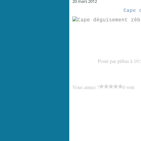
20 mars 2012
Cape 
Posté par ptibas à 10
Vous aimez ?
0 vote