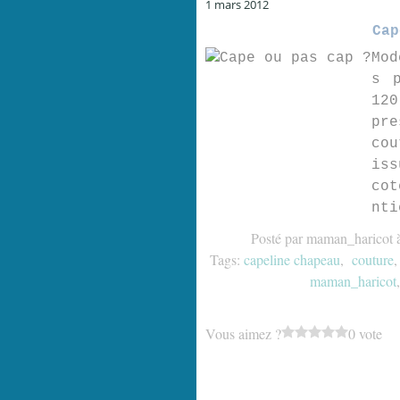
1 mars 2012
Cap
Mod
s p
120
pre
cou
iss
cot
nti
Posté par maman_haricot 
Tags:
capeline chapeau
,
couture
maman_haricot
Vous aimez ?
0 vote