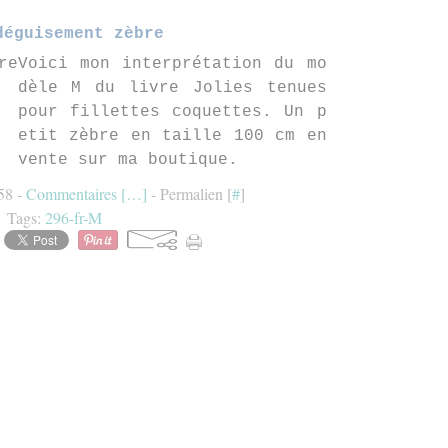
déguisement zèbre
Voici mon interprétation du mo
dèle M du livre Jolies tenues
pour fillettes coquettes. Un p
etit zèbre en taille 100 cm en
vente sur ma boutique.
:58 -
Commentaires [
…
]
- Permalien [
#
]
Tags:
296-fr-M