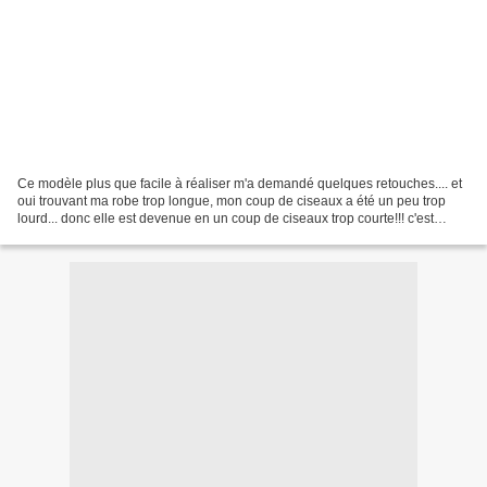
Ce modèle plus que facile à réaliser m'a demandé quelques retouches.... et
oui trouvant ma robe trop longue, mon coup de ciseaux a été un peu trop
lourd... donc elle est devenue en un coup de ciseaux trop courte!!! c'est
pourquoi j'ai du la rallonger...