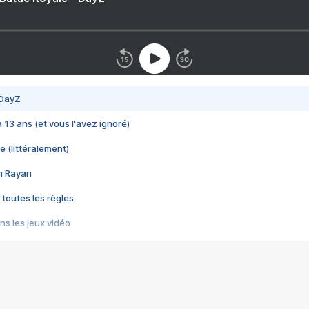
 DayZ
 a 13 ans (et vous l'avez ignoré)
e (littéralement)
im Rayan
 toutes les règles
s les jeux vidéo
us choquant de Rockstar ? - Le scandale BULLY
e plus moche de Steam
du RÊVE tourne au CAUCHEMAR