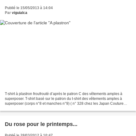
Publié le 15/05/2013 à 14:04
Par
viguialca
T-shirt à plastron froufrouté d’après le patron C des vêtements amples à
superposer. T-shirt basé sur le patron du t-shirt des vêtements amples à
superposer (corps n°8 et manches n°9) ( n° 328 chez les Japan Couture
Addicts ). taille 100 pour une mademoiselle...
Du rose pour le printemps...
Publié le 28/03/2012 à 10:47