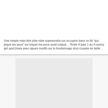
Une simple mais très jolie robe superposée sur un jupon dans ce lib "qui
pique les yeux" sur lequel ma puce avait craqué.... Robe A type 1 du A sunny
girl spot (mais avec qques modifs sur le boutonnage dos) coupée en taille
130 sans ajout de marge de...