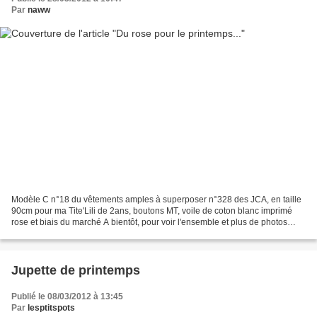
Par
naww
Modèle C n°18 du vêtements amples à superposer n°328 des JCA, en taille
90cm pour ma Tite'Lili de 2ans, boutons MT, voile de coton blanc imprimé
rose et biais du marché A bientôt, pour voir l'ensemble et plus de photos
c'est ici:For my Little Bidou.....
Jupette de printemps
Publié le 08/03/2012 à 13:45
Par
lesptitspots