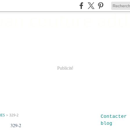
Publicité
IES
>
329-2
Contacter 
blog
329-2