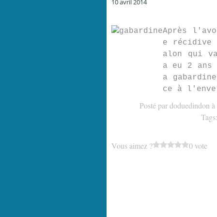
10 avril 2014
Après l'avo
e récidive 
alon qui v
a eu 2 ans 
a gabardine
ce à l'enve
Posté par doduedindon à
Tags
Vous aimez ?
0 vote