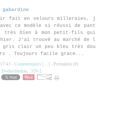
gabardine
ir fait en velours milleraies, j
avec ce modèle si réussi de pant
a très bien à mon petit-fils qui
hier. J'ai trouvé au marché de l
 gris clair un peu bleu très dou
rs . Toujours facile grace...
 17:43 -
Commentaires [
…
]
- Permalien [
#
]
:
Doduedindon
,
329-2