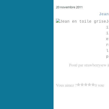
20 novembre 2011
Jean
J
i
i
e
r
l
p
Posté par strawberrysew 
Vous aimez ?
0 vote