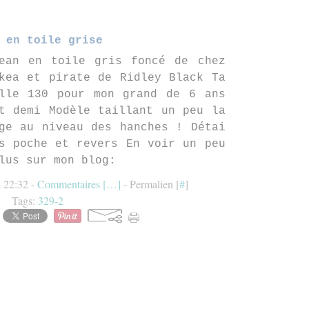
 en toile grise
ean en toile gris foncé de chez
kea et pirate de Ridley Black Ta
lle 130 pour mon grand de 6 ans
t demi Modèle taillant un peu la
ge au niveau des hanches ! Détai
s poche et revers En voir un peu
lus sur mon blog:
à 22:32 -
Commentaires [
…
]
- Permalien [
#
]
Tags:
329-2