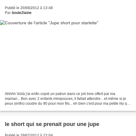
Publié le 20/08/2012 à 13:48
Par
boule2laine
Ahhhh Voilà j'ai enfin copié un patron dans ce joli livre offert par ma
maman... Bon avec 2 enfants minipouces, il fallait attendre... et même si je
peux (enfin) coudre du 90 pour mon fils... eh bien c'est pour ma petite lily que
j'ai adapté ce patron...
le short qui se prenait pour une jupe
Publié le 29/07/2012 à 23:04