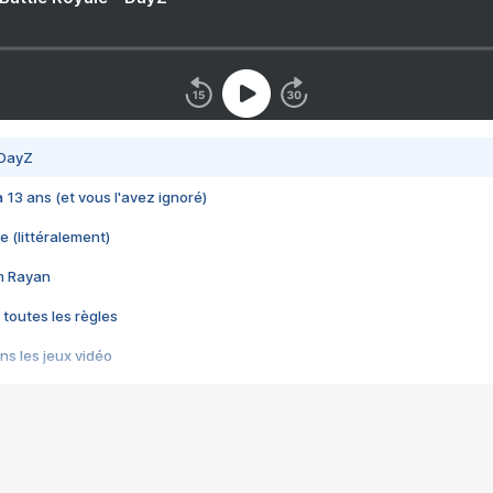
 DayZ
 a 13 ans (et vous l'avez ignoré)
e (littéralement)
im Rayan
 toutes les règles
s les jeux vidéo
us choquant de Rockstar ? - Le scandale BULLY
e plus moche de Steam
du RÊVE tourne au CAUCHEMAR