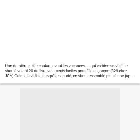
Une dernière petite couture avant les vacances .... qui va bien servir !! Le
short à volant 20 du livre vetements faciles pour fille et garçon (329 chez
JCA) Culotte invisible lorsqu'il est porté, ce short ressemble plus à une jupe
courte. En joli jersey...