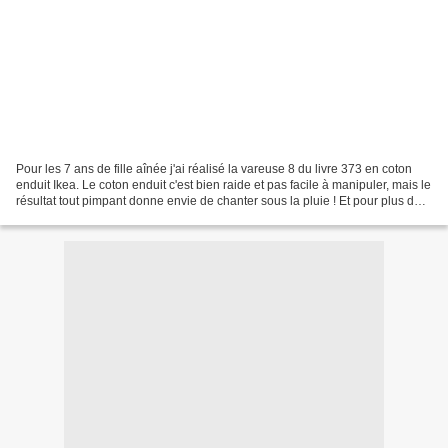
Pour les 7 ans de fille aînée j'ai réalisé la vareuse 8 du livre 373 en coton
enduit Ikea. Le coton enduit c'est bien raide et pas facile à manipuler, mais le
résultat tout pimpant donne envie de chanter sous la pluie ! Et pour plus de
photos et détails...