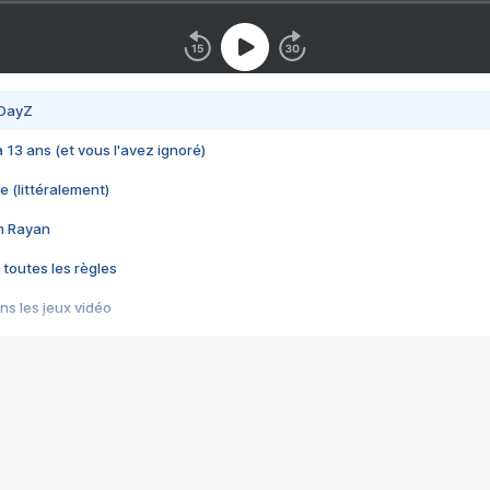
 DayZ
 a 13 ans (et vous l'avez ignoré)
e (littéralement)
im Rayan
 toutes les règles
s les jeux vidéo
us choquant de Rockstar ? - Le scandale BULLY
e plus moche de Steam
du RÊVE tourne au CAUCHEMAR
pendant 8 heures